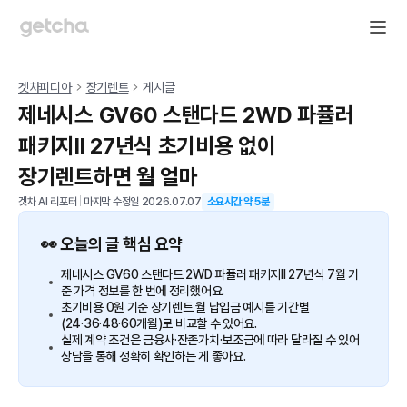
겟차피디아
장기렌트
게시글
제네시스 GV60 스탠다드 2WD 파퓰러
패키지II 27년식 초기비용 없이
장기렌트하면 월 얼마
겟차 AI 리포터
|
마지막 수정일
2026.07.07
소요시간 약
5
분
👀 오늘의 글 핵심 요약
제네시스 GV60 스탠다드 2WD 파퓰러 패키지II 27년식 7월 기
준 가격 정보를 한 번에 정리했어요.
초기비용 0원 기준 장기렌트 월 납입금 예시를 기간별
(24·36·48·60개월)로 비교할 수 있어요.
실제 계약 조건은 금융사·잔존가치·보조금에 따라 달라질 수 있어
상담을 통해 정확히 확인하는 게 좋아요.