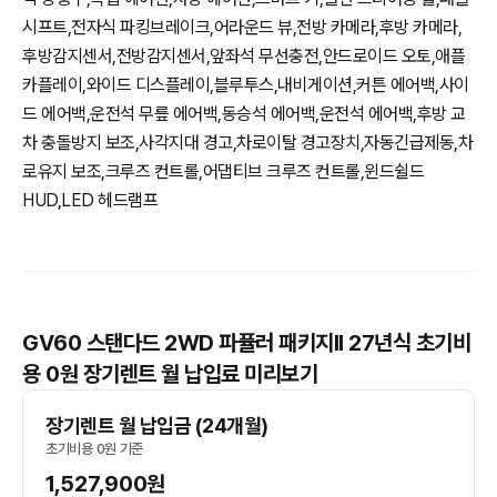
시프트,전자식 파킹브레이크,어라운드 뷰,전방 카메라,후방 카메라,
후방감지센서,전방감지센서,앞좌석 무선충전,안드로이드 오토,애플
카플레이,와이드 디스플레이,블루투스,내비게이션,커튼 에어백,사이
드 에어백,운전석 무릎 에어백,동승석 에어백,운전석 에어백,후방 교
차 충돌방지 보조,사각지대 경고,차로이탈 경고장치,자동긴급제동,차
로유지 보조,크루즈 컨트롤,어댑티브 크루즈 컨트롤,윈드쉴드
HUD,LED 헤드램프
GV60 스탠다드 2WD 파퓰러 패키지II 27년식 초기비
용 0원 장기렌트 월 납입료 미리보기
장기렌트 월 납입금 (24개월)
초기비용 0원 기준
1,527,900원