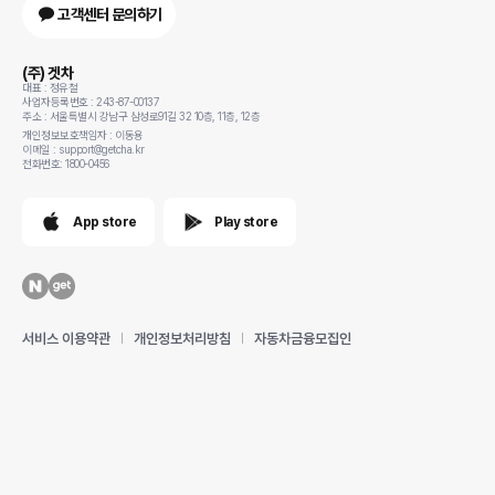
고객센터 문의하기
(주) 겟차
대표 : 정유철
사업자등록번호 : 243-87-00137
주소 : 서울특별시 강남구 삼성로91길 32 10층, 11층, 12층
개인정보보호책임자 : 이동용
이메일 : support@getcha.kr
전화번호: 1800-0456
App store
Play store
서비스 이용약관
개인정보처리방침
자동차금융모집인