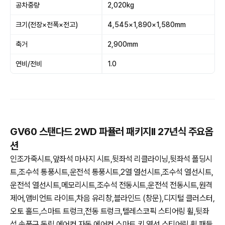
공차중량
2,020kg
크기(전장×전폭×전고)
4,545×1,890×1,580mm
축거
2,900mm
연비/전비
1.0
GV60 스탠다드 2WD 파퓰러 패키지II 27년식 주요옵
션
인조가죽시트,앞좌석 마사지 시트,뒷좌석 리클라이닝,뒷좌석 폴딩시
트,조수석 통풍시트,운전석 통풍시트,2열 열선시트,조수석 열선시트,
운전석 열선시트,메모리시트,조수석 전동시트,운전석 전동시트,원격
제어,앰비언트 라이트,차음 유리창,블라인드 (창문),디지털 클러스터,
오토 홀드,스마트 트렁크,전동 트렁크,텔레스코픽 스티어링 휠,뒷좌
석 송풍구,독립 에어컨,자동 에어컨,스마트 키,열선 스티어링 휠,패들