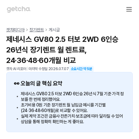
겟차피디아
장기렌트
게시글
제네시스 GV80 2.5 터보 2WD 6인승
26년식 장기렌트 월 렌트료,
24·36·48·60개월 비교
겟차 AI 리포터
|
마지막 수정일
2026.07.07
소요시간 약
5
분
👀 오늘의 글 핵심 요약
제네시스 GV80 2.5 터보 2WD 6인승 26년식 7월 기준 가격 정
보를 한 번에 정리했어요.
초기비용 0원 기준 장기렌트 월 납입금 예시를 기간별
(24·36·48·60개월)로 비교할 수 있어요.
실제 계약 조건은 금융사·잔존가치·보조금에 따라 달라질 수 있어
상담을 통해 정확히 확인하는 게 좋아요.