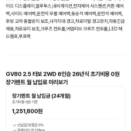
이드 디스플레이,블루투스,내비게이션,전자제어 서스펜션,커튼 에어
백,사이드 에어백,운전석 무릎 에어백,동승석 에어백,운전석 에어백,
후방 교차 충돌방지 보조,사각지대 경고,차로이탈 경고장치,자동긴급
제동,차로유지 보조,크루즈 컨트롤,어댑티브 크루즈 컨트롤,LED 헤
드램프,루프랙
GV80 2.5 터보 2WD 6인승 26년식 초기비용 0원
장기렌트 월 납입료 미리보기
장기렌트 월 납입금 (24개월)
초기비용 0원 기준
1,251,800원
선납금/보증금 0%
주행거리 연 2만km