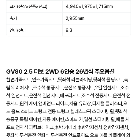
크기(전장×전폭×전고)
4,940×1,975×1,715mm
축거
2,955mm
연비/전비
9.3
GV80 2.5 터보 2WD 6인승 26년식 주요옵션
천연가죽시트,인조가죽시트,뒷좌석 리클라이닝,뒷좌석 폴딩시트,독
립식 리어시트,조수석 통풍시트,운전석 통풍시트,2열 열선시트,조수
석 열선시트,운전석 열선시트,메모리시트,조수석 전동시트,운전석 전
동시트,원격 제어,앰비언트 라이트,차음 유리창,디지털 클러스터,오
토 홀드,스마트 트렁크,전동 트렁크,텔레스코픽 스티어링 휠,뒷좌석
송풍구,독립 에어컨,자동 에어컨,스마트 키,열선 스티어링 휠,패들 시
프트,전자식 파킹브레이크,후방 카메라,후방감지센서,전방감지센서,
뒷좌석 무선충전,앞좌석 무선충전,안드로이드 오토,애플 카플레이,와