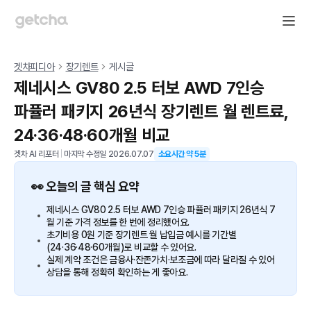
겟차피디아
장기렌트
게시글
제네시스 GV80 2.5 터보 AWD 7인승
파퓰러 패키지 26년식 장기렌트 월 렌트료,
24·36·48·60개월 비교
겟차 AI 리포터
|
마지막 수정일
2026.07.07
소요시간 약
5
분
👀 오늘의 글 핵심 요약
제네시스 GV80 2.5 터보 AWD 7인승 파퓰러 패키지 26년식 7
월 기준 가격 정보를 한 번에 정리했어요.
초기비용 0원 기준 장기렌트 월 납입금 예시를 기간별
(24·36·48·60개월)로 비교할 수 있어요.
실제 계약 조건은 금융사·잔존가치·보조금에 따라 달라질 수 있어
상담을 통해 정확히 확인하는 게 좋아요.