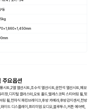
 18.4 / 모터 : 34
구동
05kg
70×1,860×1,450mm
30mm
식 주요옵션
풍시트,2열 열선시트,조수석 열선시트,운전석 열선시트,메모
유리창,디지털 클러스터,오토 홀드,텔레스코픽 스티어링 휠,뒷
티어링 휠,전자식 파킹브레이크,후방 카메라,후방감지센서,전방
,와이드 디스플레이,프리미엄 오디오,블루투스,커튼 에어백,