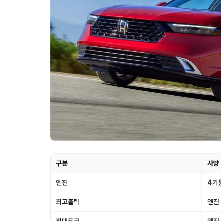
구분
사양
엔진
4기통
최고출력
엔진 :