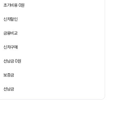
초기비용 0원
신차할인
금융비교
신차구매
선납금 0원
보증금
선납금