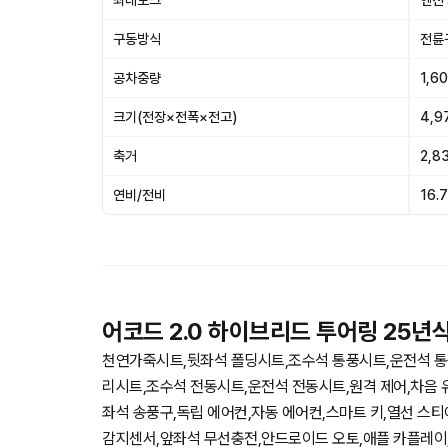
최대토크
엔진 :
구동방식
전륜
공차중량
1,6
크기(전장×전폭×전고)
4,9
축거
2,8
연비/전비
16.7
어코드 2.0 하이브리드 투어링 25년
천연가죽시트,뒷좌석 폴딩시트,조수석 통풍시트,운전석 통
리시트,조수석 전동시트,운전석 전동시트,원격 제어,차음 
좌석 송풍구,독립 에어컨,자동 에어컨,스마트 키,열선 스
감지센서,앞좌석 무선충전,안드로이드 오토,애플 카플레이