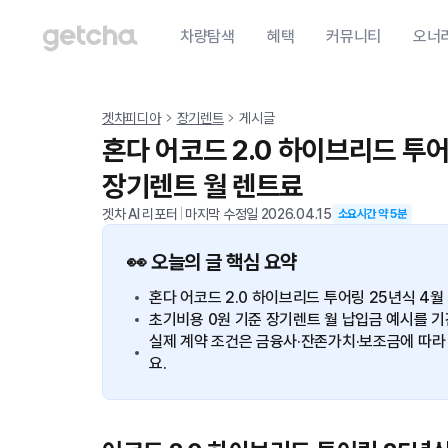
차량탐색
혜택
커뮤니티
오너
겟차피디아
장기렌트
게시글
혼다 어코드 2.0 하이브리드 투
장기렌트 월 렌트료
겟차 AI 리포터
|
마지막 수정일
2026.04.15
소요시간 약
5
분
👀 오늘의 글 핵심 요약
혼다 어코드 2.0 하이브리드 투어링 25년식 4월
초기비용 0원 기준 장기렌트 월 납입금 예시를 기간별
실제 계약 조건은 금융사·잔존가치·보조금에 따라 
요.