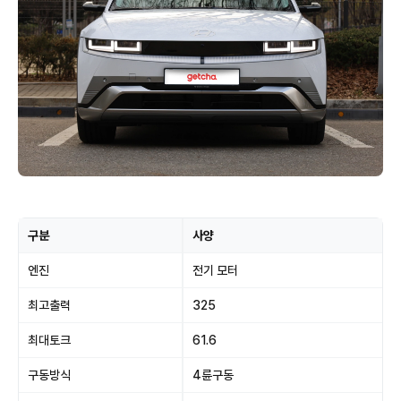
구분
사양
엔진
전기 모터
최고출력
325
최대토크
61.6
구동방식
4륜구동