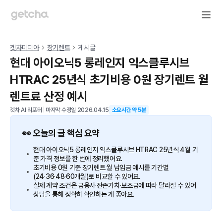
겟차피디아
장기렌트
게시글
현대 아이오닉5 롱레인지 익스클루시브
HTRAC 25년식 초기비용 0원 장기렌트 월
렌트료 산정 예시
겟차 AI 리포터
|
마지막 수정일
2026.04.15
소요시간 약
5
분
👀 오늘의 글 핵심 요약
현대 아이오닉5 롱레인지 익스클루시브 HTRAC 25년식 4월 기
준 가격 정보를 한 번에 정리했어요.
초기비용 0원 기준 장기렌트 월 납입금 예시를 기간별
(24·36·48·60개월)로 비교할 수 있어요.
실제 계약 조건은 금융사·잔존가치·보조금에 따라 달라질 수 있어
상담을 통해 정확히 확인하는 게 좋아요.