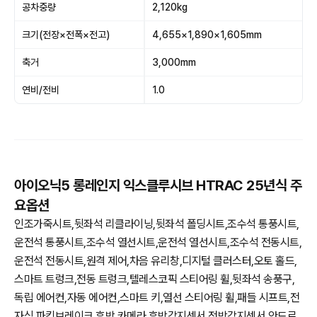
공차중량
2,120kg
크기(전장×전폭×전고)
4,655×1,890×1,605mm
축거
3,000mm
연비/전비
1.0
아이오닉5 롱레인지 익스클루시브 HTRAC 25년식 주
요옵션
인조가죽시트,뒷좌석 리클라이닝,뒷좌석 폴딩시트,조수석 통풍시트,
운전석 통풍시트,조수석 열선시트,운전석 열선시트,조수석 전동시트,
운전석 전동시트,원격 제어,차음 유리창,디지털 클러스터,오토 홀드,
스마트 트렁크,전동 트렁크,텔레스코픽 스티어링 휠,뒷좌석 송풍구,
독립 에어컨,자동 에어컨,스마트 키,열선 스티어링 휠,패들 시프트,전
자식 파킹브레이크,후방 카메라,후방감지센서,전방감지센서,안드로