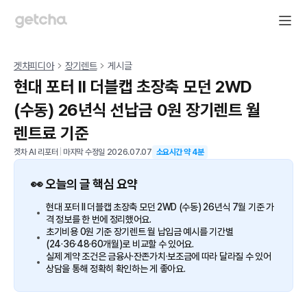
겟차피디아
장기렌트
게시글
현대 포터 II 더블캡 초장축 모던 2WD
(수동) 26년식 선납금 0원 장기렌트 월
렌트료 기준
겟차 AI 리포터
|
마지막 수정일
2026.07.07
소요시간 약
4
분
👀 오늘의 글 핵심 요약
현대 포터 II 더블캡 초장축 모던 2WD (수동) 26년식 7월 기준 가
격 정보를 한 번에 정리했어요.
초기비용 0원 기준 장기렌트 월 납입금 예시를 기간별
(24·36·48·60개월)로 비교할 수 있어요.
실제 계약 조건은 금융사·잔존가치·보조금에 따라 달라질 수 있어
상담을 통해 정확히 확인하는 게 좋아요.