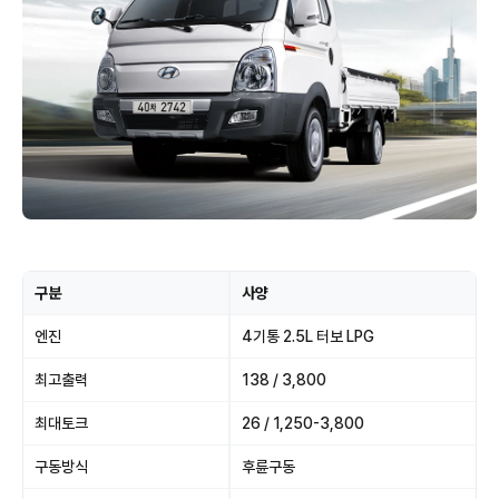
구분
사양
엔진
4기통 2.5L 터보 LPG
최고출력
138 / 3,800
최대토크
26 / 1,250-3,800
구동방식
후륜구동