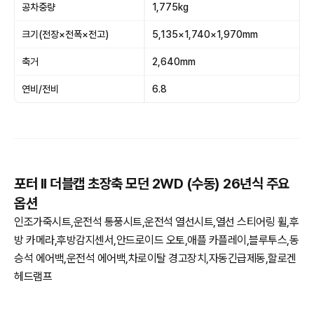
공차중량
1,775kg
크기(전장×전폭×전고)
5,135×1,740×1,970mm
축거
2,640mm
연비/전비
6.8
포터 II 더블캡 초장축 모던 2WD (수동) 26년식 주요
옵션
인조가죽시트,운전석 통풍시트,운전석 열선시트,열선 스티어링 휠,후
방 카메라,후방감지센서,안드로이드 오토,애플 카플레이,블루투스,동
승석 에어백,운전석 에어백,차로이탈 경고장치,자동긴급제동,할로겐
헤드램프