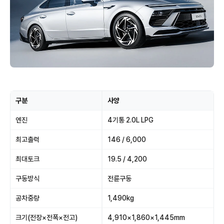
구분
사양
엔진
4기통 2.0L LPG
최고출력
146 / 6,000
최대토크
19.5 / 4,200
구동방식
전륜구동
공차중량
1,490kg
크기(전장×전폭×전고)
4,910×1,860×1,445mm