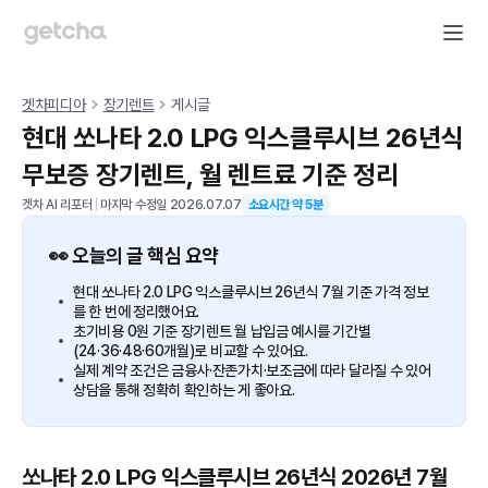
겟차피디아
장기렌트
게시글
현대 쏘나타 2.0 LPG 익스클루시브 26년식
무보증 장기렌트, 월 렌트료 기준 정리
겟차 AI 리포터
|
마지막 수정일
2026.07.07
소요시간 약
5
분
👀 오늘의 글 핵심 요약
현대 쏘나타 2.0 LPG 익스클루시브 26년식 7월 기준 가격 정보
를 한 번에 정리했어요.
초기비용 0원 기준 장기렌트 월 납입금 예시를 기간별
(24·36·48·60개월)로 비교할 수 있어요.
실제 계약 조건은 금융사·잔존가치·보조금에 따라 달라질 수 있어
상담을 통해 정확히 확인하는 게 좋아요.
쏘나타 2.0 LPG 익스클루시브 26년식 2026년 7월