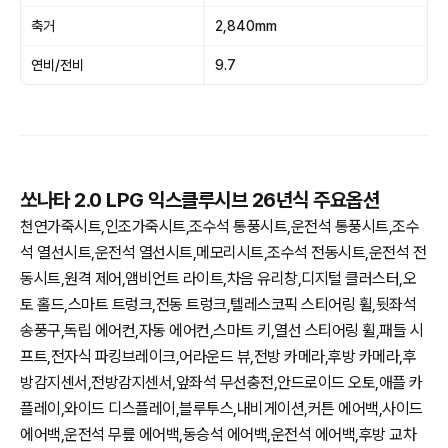
축거
2,840mm
연비/전비
9.7
쏘나타 2.0 LPG 익스클루시브 26년식 주요옵션
천연가죽시트,인조가죽시트,조수석 통풍시트,운전석 통풍시트,조수
석 열선시트,운전석 열선시트,메모리시트,조수석 전동시트,운전석 전
동시트,원격 제어,앰비언트 라이트,차음 유리창,디지털 클러스터,오
토 홀드,스마트 트렁크,전동 트렁크,텔레스코픽 스티어링 휠,뒷좌석
송풍구,독립 에어컨,자동 에어컨,스마트 키,열선 스티어링 휠,패들 시
프트,전자식 파킹브레이크,어라운드 뷰,전방 카메라,후방 카메라,후
방감지센서,전방감지센서,앞좌석 무선충전,안드로이드 오토,애플 카
플레이,와이드 디스플레이,블루투스,내비게이션,커튼 에어백,사이드
에어백,운전석 무릎 에어백,동승석 에어백,운전석 에어백,후방 교차