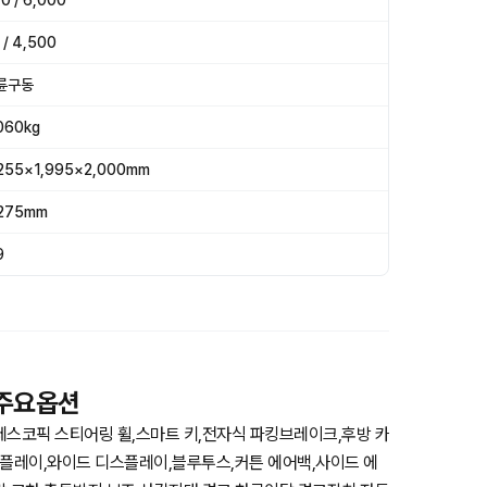
0 / 6,000
 / 4,500
륜구동
060kg
255×1,995×2,000mm
,275mm
9
 주요옵션
레스코픽 스티어링 휠,스마트 키,전자식 파킹브레이크,후방 카
플레이,와이드 디스플레이,블루투스,커튼 에어백,사이드 에