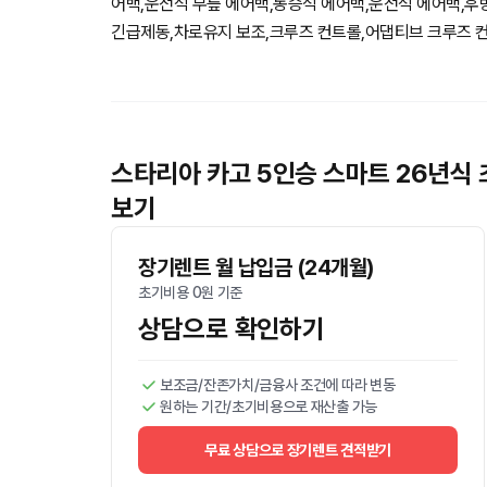
어백,운전석 무릎 에어백,동승석 에어백,운전석 에어백,후
긴급제동,차로유지 보조,크루즈 컨트롤,어댑티브 크루즈 
스타리아 카고 5인승 스마트 26년식 
보기
장기렌트 월 납입금 (24개월)
초기비용 0원 기준
상담으로 확인하기
보조금/잔존가치/금융사 조건에 따라 변동
원하는 기간/초기비용으로 재산출 가능
무료 상담으로 장기렌트 견적받기