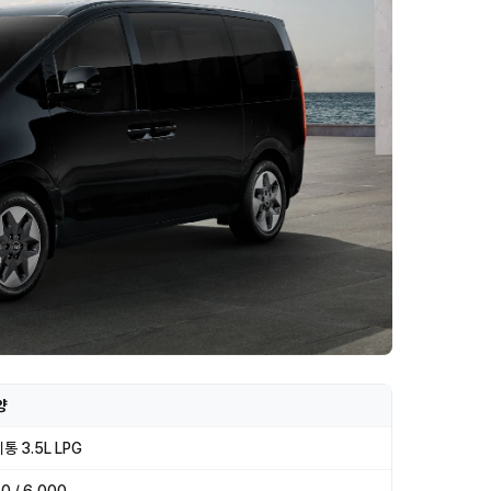
양
통 3.5L LPG