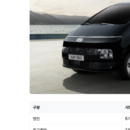
구분
사
엔진
6기