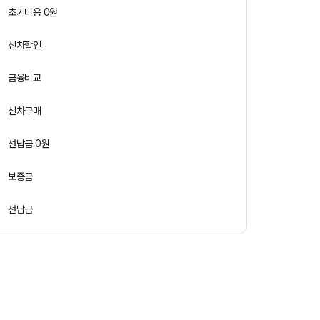
초기비용 0원
신차할인
금융비교
신차구매
선납금 0원
보증금
선납금