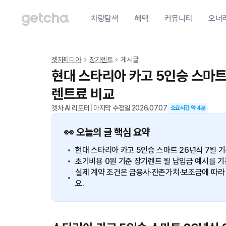
차량탐색
혜택
커뮤니티
오너
겟차피디아
장기렌트
게시글
현대 스타리아 카고 5인승 스마트
렌트료 비교
겟차 AI 리포터
|
마지막 수정일
2026.07.07
소요시간 약
4
분
👀 오늘의 글 핵심 요약
현대 스타리아 카고 5인승 스마트 26년식 7월 기
초기비용 0원 기준 장기렌트 월 납입금 예시를 기간별
실제 계약 조건은 금융사·잔존가치·보조금에 따라 
요.