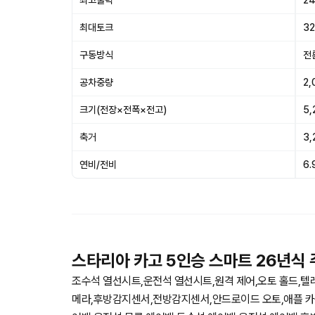
최고출력
24
최대토크
32
구동방식
전
공차중량
2,
크기(전장×전폭×전고)
5,
축거
3
연비/전비
6.
스타리아 카고 5인승 스마트 26년식
조수석 열선시트,운전석 열선시트,원격 제어,오토 홀드,텔
메라,후방감지센서,전방감지센서,안드로이드 오토,애플 카