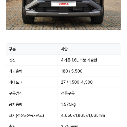
구분
사양
엔진
4기통 1.6L 터보 가솔린
최고출력
180 / 5,500
최대토크
27 / 1,500-4,500
구동방식
전륜구동
공차중량
1,575kg
크기(전장×전폭×전고)
4,650×1,865×1,665mm
축거
2,755mm