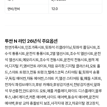
연비/전비
12.0
투싼 N 라인 26년식 주요옵션
천연가죽시트,인조가죽시트,뒷좌석 리클라이닝,뒷좌석 폴딩시트,조
수석 통풍시트,운전석 통풍시트,2열 열선시트,조수석 열선시트,운전
석 열선시트,메모리시트,조수석 전동시트,운전석 전동시트,원격 제
어,디지털 키,앰비언트 라이트,차음 유리창,디지털 클러스터,오토 홀
드,스마트 트렁크,전동 트렁크,텔레스코픽 스티어링 휠,뒷좌석 송풍
구,독립 에어컨,자동 에어컨,스마트 키,열선 스티어링 휠,패들 시프트,
전자식 파킹브레이크,후방 카메라,후방감지센서,전방감지센서,앞좌
석 무선충전,안드로이드 오토,애플 카플레이,와이드 디스플레이,블루
투스,내비게이션,커튼 에어백,사이드 에어백,동승석 에어백,운전석
에어백,후방 교차 충돌방지 보조,사각지대 경고,차로이탈 경고장치,