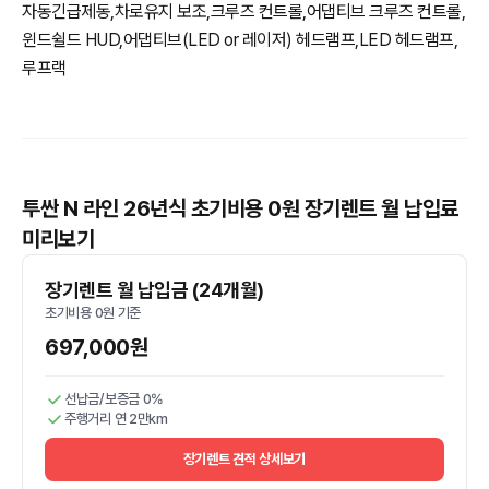
자동긴급제동,차로유지 보조,크루즈 컨트롤,어댑티브 크루즈 컨트롤,
윈드쉴드 HUD,어댑티브(LED or 레이저) 헤드램프,LED 헤드램프,
루프랙
투싼 N 라인 26년식 초기비용 0원 장기렌트 월 납입료
미리보기
장기렌트 월 납입금 (24개월)
초기비용 0원 기준
697,000원
선납금/보증금 0%
주행거리 연 2만km
장기렌트 견적 상세보기