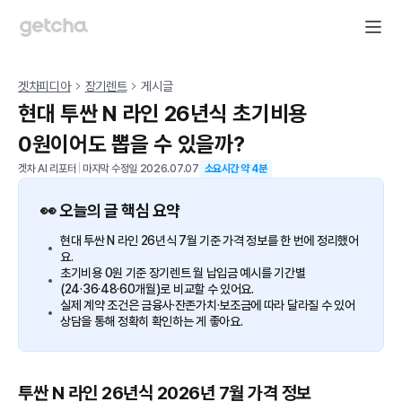
겟차피디아
장기렌트
게시글
현대 투싼 N 라인 26년식 초기비용
0원이어도 뽑을 수 있을까?
겟차 AI 리포터
|
마지막 수정일
2026.07.07
소요시간 약
4
분
👀 오늘의 글 핵심 요약
현대 투싼 N 라인 26년식 7월 기준 가격 정보를 한 번에 정리했어
요.
초기비용 0원 기준 장기렌트 월 납입금 예시를 기간별
(24·36·48·60개월)로 비교할 수 있어요.
실제 계약 조건은 금융사·잔존가치·보조금에 따라 달라질 수 있어
상담을 통해 정확히 확인하는 게 좋아요.
투싼 N 라인 26년식 2026년 7월 가격 정보