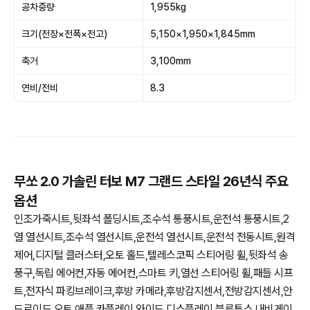
공차중량
1,955kg
크기(전장×전폭×전고)
5,150×1,950×1,845mm
축거
3,100mm
연비/전비
8.3
무쏘 2.0 가솔린 터보 M7 그랜드 스타일 26년식 주요
옵션
인조가죽시트,뒷좌석 폴딩시트,조수석 통풍시트,운전석 통풍시트,2
열 열선시트,조수석 열선시트,운전석 열선시트,운전석 전동시트,원격
제어,디지털 클러스터,오토 홀드,텔레스코픽 스티어링 휠,뒷좌석 송
풍구,독립 에어컨,자동 에어컨,스마트 키,열선 스티어링 휠,패들 시프
트,전자식 파킹브레이크,후방 카메라,후방감지센서,전방감지센서,안
드로이드 오토,애플 카플레이,와이드 디스플레이,블루투스,내비게이