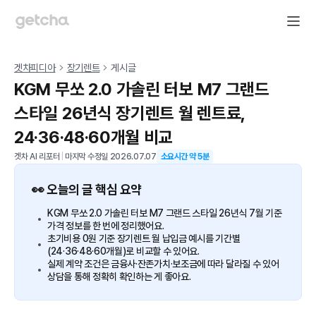
겟차피디아
장기렌트
게시글
KGM 무쏘 2.0 가솔린 터보 M7 그랜드
스타일 26년식 장기렌트 월 렌트료,
24·36·48·60개월 비교
겟차 AI 리포터
|
마지막 수정일
2026.07.07
소요시간 약
5
분
👀 오늘의 글 핵심 요약
KGM 무쏘 2.0 가솔린 터보 M7 그랜드 스타일 26년식 7월 기준
가격 정보를 한 번에 정리했어요.
초기비용 0원 기준 장기렌트 월 납입금 예시를 기간별
(24·36·48·60개월)로 비교할 수 있어요.
실제 계약 조건은 금융사·잔존가치·보조금에 따라 달라질 수 있어
상담을 통해 정확히 확인하는 게 좋아요.