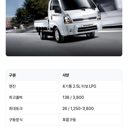
구분
사양
엔진
4기통 2.5L 터보 LPG
최고출력
138 / 3,800
최대토크
26 / 1,250-3,800
구동방식
후륜구동