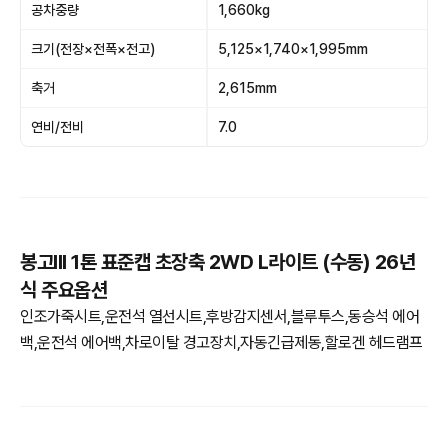
공차중량
1,660kg
크기(전장×전폭×전고)
5,125×1,740×1,995mm
축거
2,615mm
연비/전비
7.0
봉고III 1톤 표준캡 초장축 2WD L라이트 (수동) 26년
식 주요옵션
인조가죽시트,운전석 열선시트,후방감지센서,블루투스,동승석 에어
백,운전석 에어백,차로이탈 경고장치,자동긴급제동,할로겐 헤드램프