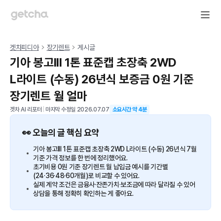
겟차피디아
장기렌트
게시글
기아 봉고III 1톤 표준캡 초장축 2WD
L라이트 (수동) 26년식 보증금 0원 기준
장기렌트 월 얼마
겟차 AI 리포터
|
마지막 수정일
2026.07.07
소요시간 약
4
분
👀 오늘의 글 핵심 요약
기아 봉고III 1톤 표준캡 초장축 2WD L라이트 (수동) 26년식 7월
기준 가격 정보를 한 번에 정리했어요.
초기비용 0원 기준 장기렌트 월 납입금 예시를 기간별
(24·36·48·60개월)로 비교할 수 있어요.
실제 계약 조건은 금융사·잔존가치·보조금에 따라 달라질 수 있어
상담을 통해 정확히 확인하는 게 좋아요.