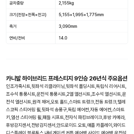
공차중량
2,155kg
크기(전장×전폭×전고)
5,155×1,995×1,775mm
축거
3,090mm
연비/전비
14.0
카니발 하이브리드 프레스티지 9인승 26년식 주요옵션
인조가죽시트,뒷좌석 리클라이닝,뒷좌석 폴딩시트,독립식 리어시트,
조수석 통풍시트,운전석 통풍시트,2열 열선시트,조수석 열선시트,운
전석 열선시트,원격 제어,오토 홀드,스마트 트렁크,전동 트렁크,텔레
스코픽 스티어링 휠,뒷좌석 송풍구,독립 에어컨,자동 에어컨,스마트
키,열선 스티어링 휠,패들 시프트,전자식 파킹브레이크,후방 카메라,
후방감지센서,전방감지센서,안드로이드 오토,애플 카플레이,와이드
디스플레이,블루투스,내비게이션,커튼 에어백,사이드 에어백,운전석