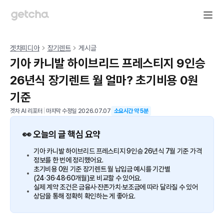
겟차피디아
장기렌트
게시글
기아 카니발 하이브리드 프레스티지 9인승
26년식 장기렌트 월 얼마? 초기비용 0원
기준
겟차 AI 리포터
|
마지막 수정일
2026.07.07
소요시간 약
5
분
👀 오늘의 글 핵심 요약
기아 카니발 하이브리드 프레스티지 9인승 26년식 7월 기준 가격
정보를 한 번에 정리했어요.
초기비용 0원 기준 장기렌트 월 납입금 예시를 기간별
(24·36·48·60개월)로 비교할 수 있어요.
실제 계약 조건은 금융사·잔존가치·보조금에 따라 달라질 수 있어
상담을 통해 정확히 확인하는 게 좋아요.