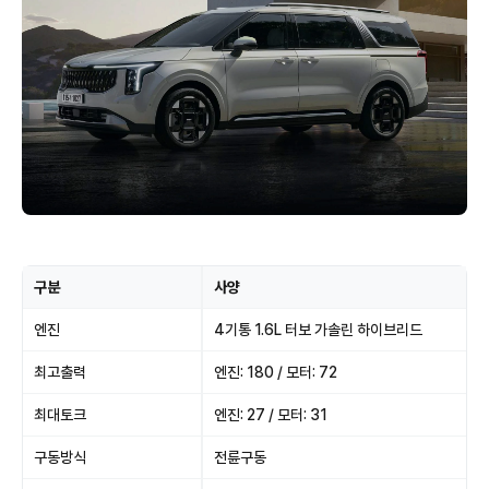
구분
사양
엔진
4기통 1.6L 터보 가솔린 하이브리드
최고출력
엔진: 180 / 모터: 72
최대토크
엔진: 27 / 모터: 31
구동방식
전륜구동