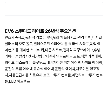
EV6 스탠다드 라이트 26년식 주요옵션
인조가죽시트,뒷좌석 리클라이닝,뒷좌석 폴딩시트,원격 제어,디지털
클러스터,오토 홀드,텔레스코픽 스티어링 휠,뒷좌석 송풍구,독립 에
어컨,자동 에어컨,스마트 키,패들 시프트,전자식 파킹브레이크,후방
카메라,후방감지센서,전방감지센서,안드로이드 오토,애플 카플레이,
와이드 디스플레이,블루투스,내비게이션,커튼 에어백,사이드 에어백,
운전석 무릎 에어백,동승석 에어백,운전석 에어백,차로이탈 경고장
치,자동긴급제동,차로유지 보조,크루즈 컨트롤,어댑티브 크루즈 컨트
롤,LED 헤드램프