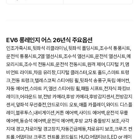
EV6 롱레인지 어스 26년식 주요옵션
인조가죽시트,뒷좌석 리클라이닝,뒷좌석 폴딩시트,조수석 통풍시트,
운전석 통풍시트,2열 열선시트,조수석 열선시트,운전석 열선시트,메
모리시트,조수석 전동시트,운전석 전동시트,원격 제어,디지털 키,앰
비언트 라이트,차음 유리창,디지털 클러스터,오토 홀드,스마트 트렁
크,전동 트렁크,텔레스코픽 스티어링 휠,뒷좌석 송풍구,독립 에어컨,
자동 에어컨,스마트 키,열선 스티어링 휠,패들 시프트,전자식 파킹브
레이크,어라운드 뷰,전방 카메라,후방 카메라,후방감지센서,전방감지
센서,앞좌석 무선충전,안드로이드 오토,애플 카플레이,와이드 디스플
레이,블루투스,내비게이션,커튼 에어백,사이드 에어백,운전석 무릎
에어백,동승석 에어백,운전석 에어백,후방 교차 충돌방지 보조,사각
지대 경고,차로이탈 경고장치,자동긴급제동,차로유지 보조,크루즈 컨
트롤,어댑티브 크루즈 컨트롤,윈드쉴드 HUD,어댑티브(LED or 레이