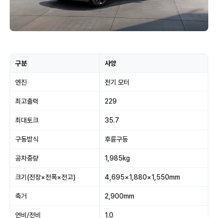
구분
사양
엔진
전기 모터
최고출력
229
최대토크
35.7
구동방식
후륜구동
공차중량
1,985kg
크기(전장×전폭×전고)
4,695×1,880×1,550mm
축거
2,900mm
연비/전비
1.0