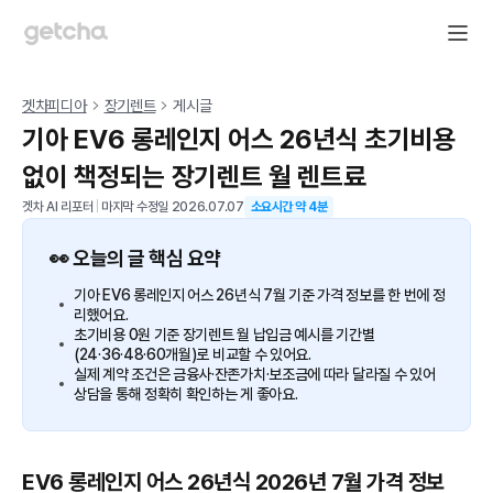
겟차피디아
장기렌트
게시글
기아 EV6 롱레인지 어스 26년식 초기비용
없이 책정되는 장기렌트 월 렌트료
겟차 AI 리포터
|
마지막 수정일
2026.07.07
소요시간 약
4
분
👀 오늘의 글 핵심 요약
기아 EV6 롱레인지 어스 26년식 7월 기준 가격 정보를 한 번에 정
리했어요.
초기비용 0원 기준 장기렌트 월 납입금 예시를 기간별
(24·36·48·60개월)로 비교할 수 있어요.
실제 계약 조건은 금융사·잔존가치·보조금에 따라 달라질 수 있어
상담을 통해 정확히 확인하는 게 좋아요.
EV6 롱레인지 어스 26년식 2026년 7월 가격 정보