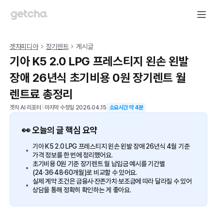
겟차피디아
장기렌트
게시글
기아 K5 2.0 LPG 프레스티지 왼손 왼발
장애 26년식 초기비용 0원 장기렌트 월
렌트료 총정리
겟차 AI 리포터
|
마지막 수정일
2026.04.15
소요시간 약
4
분
👀 오늘의 글 핵심 요약
기아 K5 2.0 LPG 프레스티지 왼손 왼발 장애 26년식 4월 기준
가격 정보를 한 번에 정리했어요.
초기비용 0원 기준 장기렌트 월 납입금 예시를 기간별
(24·36·48·60개월)로 비교할 수 있어요.
실제 계약 조건은 금융사·잔존가치·보조금에 따라 달라질 수 있어
상담을 통해 정확히 확인하는 게 좋아요.