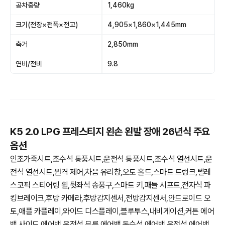
공차중량
1,460kg
크기(전장×전폭×전고)
4,905×1,860×1,445mm
축거
2,850mm
연비/전비
9.8
K5 2.0 LPG 프레스티지 왼손 왼발 장애 26년식 주요
옵션
인조가죽시트,조수석 통풍시트,운전석 통풍시트,조수석 열선시트,운
전석 열선시트,원격 제어,차음 유리창,오토 홀드,스마트 트렁크,텔레
스코픽 스티어링 휠,뒷좌석 송풍구,스마트 키,패들 시프트,전자식 파
킹브레이크,후방 카메라,후방감지센서,전방감지센서,안드로이드 오
토,애플 카플레이,와이드 디스플레이,블루투스,내비게이션,커튼 에어
백,사이드 에어백,운전석 무릎 에어백,동승석 에어백,운전석 에어백,