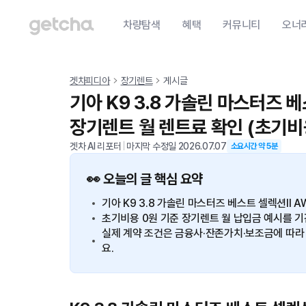
차량탐색
혜택
커뮤니티
오너
겟차피디아
장기렌트
게시글
기아 K9 3.8 가솔린 마스터즈 베
장기렌트 월 렌트료 확인 (초기비
겟차 AI 리포터
|
마지막 수정일
2026.07.07
소요시간 약
5
분
👀 오늘의 글 핵심 요약
기아 K9 3.8 가솔린 마스터즈 베스트 셀렉션II 
초기비용 0원 기준 장기렌트 월 납입금 예시를 기간별
실제 계약 조건은 금융사·잔존가치·보조금에 따라 
요.