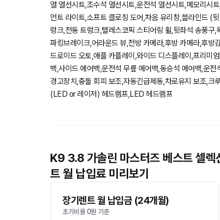
열 열선시트,조수석 열선시트,운전석 열선시트,메모리시트,
언트 라이트,소프트 클로징 도어,차음 유리창,블라인드 (뒷
렁크,전동 트렁크,텔레스코픽 스티어링 휠,뒷좌석 송풍구,
파킹브레이크,어라운드 뷰,전방 카메라,후방 카메라,후방
드로이드 오토,애플 카플레이,와이드 디스플레이,프리미엄
백,사이드 에어백,운전석 무릎 에어백,동승석 에어백,운전
경고장치,충돌 회피 보조,자동긴급제동,차로유지 보조,크루
(LED or 레이저) 헤드램프,LED 헤드램프
K9 3.8 가솔린 마스터즈 베스트 셀렉
트 월 납입료 미리보기
장기렌트 월 납입금 (24개월)
초기비용 0원 기준