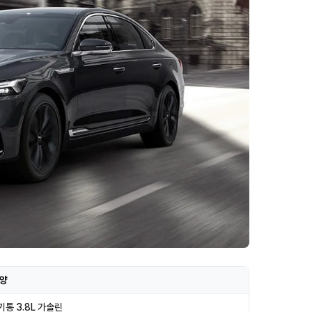
양
기통 3.8L 가솔린