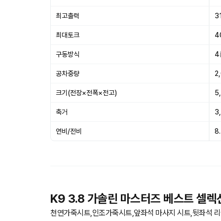
최고출력
3
최대토크
4
구동방식
4
공차중량
2
크기(전장×전폭×전고)
5
축거
3
연비/전비
8
K9 3.8 가솔린 마스터즈 베스트 셀렉
천연가죽시트,인조가죽시트,앞좌석 마사지 시트,뒷좌석 리