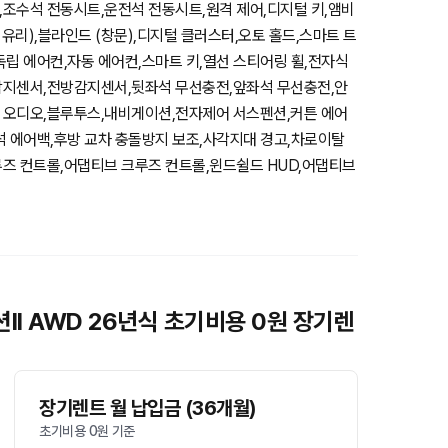
조수석 전동시트,운전석 전동시트,원격 제어,디지털 키,앰비
 유리),블라인드 (창문),디지털 클러스터,오토 홀드,스마트 트
독립 에어컨,자동 에어컨,스마트 키,열선 스티어링 휠,전자식
감지센서,전방감지센서,뒷좌석 무선충전,앞좌석 무선충전,안
 오디오,블루투스,내비게이션,전자제어 서스펜션,커튼 에어
석 에어백,후방 교차 충돌방지 보조,사각지대 경고,차로이탈
즈 컨트롤,어댑티브 크루즈 컨트롤,윈드쉴드 HUD,어댑티브
션II AWD 26년식 초기비용 0원 장기렌
장기렌트 월 납입금 (36개월)
초기비용 0원 기준