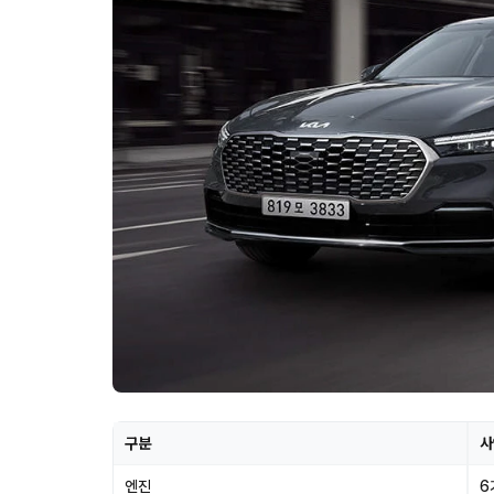
구분
사
엔진
6