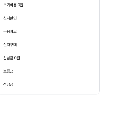
초기비용 0원
신차할인
금융비교
신차구매
선납금 0원
보증금
선납금