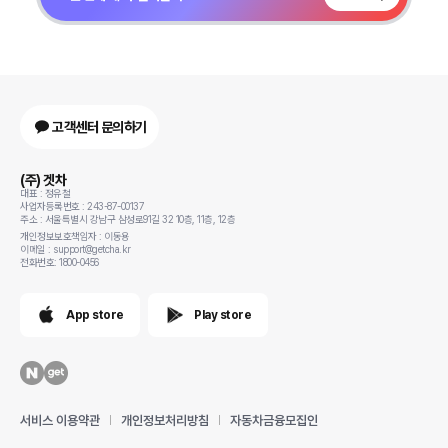
고객센터 문의하기
(주) 겟차
대표 : 정유철
사업자등록번호 : 243-87-00137
주소 : 서울특별시 강남구 삼성로91길 32 10층, 11층, 12층
개인정보보호책임자 : 이동용
이메일 : support@getcha.kr
전화번호: 1800-0456
App store
Play store
서비스 이용약관
개인정보처리방침
자동차금융모집인