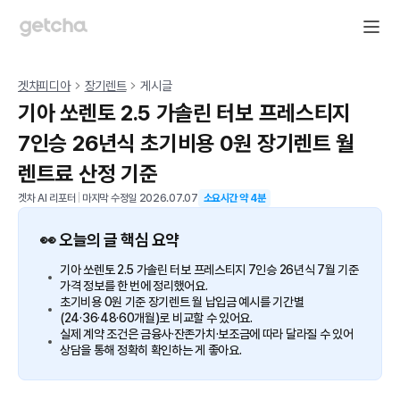
겟차피디아
장기렌트
게시글
기아 쏘렌토 2.5 가솔린 터보 프레스티지
7인승 26년식 초기비용 0원 장기렌트 월
렌트료 산정 기준
겟차 AI 리포터
|
마지막 수정일
2026.07.07
소요시간 약
4
분
👀 오늘의 글 핵심 요약
기아 쏘렌토 2.5 가솔린 터보 프레스티지 7인승 26년식 7월 기준
가격 정보를 한 번에 정리했어요.
초기비용 0원 기준 장기렌트 월 납입금 예시를 기간별
(24·36·48·60개월)로 비교할 수 있어요.
실제 계약 조건은 금융사·잔존가치·보조금에 따라 달라질 수 있어
상담을 통해 정확히 확인하는 게 좋아요.