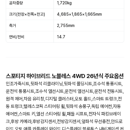
공차중량
1,720kg
크기(전장×전폭×전고)
4,685×1,865×1,665mm
축거
2,755mm
연비/전비
14.7
스포티지 하이브리드 노블레스 4WD 26년식 주요옵션
인조가죽시트,뒷좌석 리클라이닝,뒷좌석 폴딩시트,조수석 통풍시트,
운전석 통풍시트,조수석 열선시트,운전석 열선시트,운전석 전동시트,
원격 제어,차음 유리창,디지털 클러스터,오토 홀드,스마트 트렁크,전
동 트렁크,텔레스코픽 스티어링 휠,뒷좌석 송풍구,독립 에어컨,자동
에어컨,스마트 키,열선 스티어링 휠,패들 시프트,전자식 파킹브레이
크,후방 카메라,후방감지센서,전방감지센서,앞좌석 무선충전,안드로
이드 오토,애플 카플레이,와이드 디스플레이,블루투스,내비게이션,커