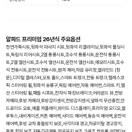
알파드 프리미엄 26년식 주요옵션
천연가죽시트,뒷좌석 마사지 시트,뒷좌석 리클라이닝,뒷좌석 폴딩시
트,독립식 리어시트,2열 통풍시트,조수석 통풍시트,운전석 통풍시
트,2열 열선시트,조수석 열선시트,운전석 열선시트,메모리시트,조수
석 전동시트,운전석 전동시트,원격 제어,차음 유리창,블라인드 (창
문),디지털 클러스터,오토 홀드,스마트 트렁크,전동 트렁크,텔레스코
픽 스티어링 휠,뒷좌석 송풍구,독립 에어컨,자동 에어컨,스마트 키,열
선 스티어링 휠,패들 시프트,전자식 파킹브레이크,어라운드 뷰,전방
카메라,후방 카메라,후방감지센서,전방감지센서,앞좌석 무선충전,안
드로이드 오토,애플 카플레이,와이드 디스플레이,프리미엄 오디오,블
루투스,내비게이션,커튼 에어백,사이드 에어백,동승석 에어백,운전석
에어백,후방 교차 충돌방지 보조,사각지대 경고,차로이탈 경고장치,
충돌 회피 보조,자동긴급제동,차로유지 보조,크루즈 컨트롤,어댑티브