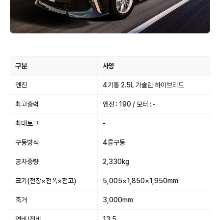
구분
사양
엔진
4기통 2.5L 가솔린 하이브리드
최고출력
엔진 : 190 / 모터 : -
최대토크
-
구동방식
4륜구동
공차중량
2,330kg
크기(전장×전폭×전고)
5,005×1,850×1,950mm
축거
3,000mm
연비/전비
13.5