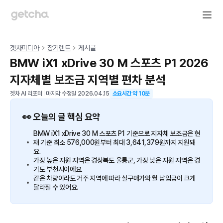
겟차피디아
장기렌트
게시글
BMW iX1 xDrive 30 M 스포츠 P1 2026
지자체별 보조금 지역별 편차 분석
겟차 AI 리포터
|
마지막 수정일
2026.04.15
소요시간 약
10
분
👀 오늘의 글 핵심 요약
BMW iX1 xDrive 30 M 스포츠 P1 기준으로 지자체 보조금은 현
재 기준 최소 576,000원부터 최대 3,641,379원까지 지원돼
요.
가장 높은 지원 지역은 경상북도 울릉군, 가장 낮은 지원 지역은 경
기도 부천시이에요.
같은 차량이라도 거주 지역에 따라 실구매가와 월 납입금이 크게
달라질 수 있어요.