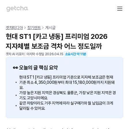
겟차피디아
장기렌트
게시글
현대 ST1 [카고 냉동] 프리미엄 2026
지자체별 보조금 격차 어느 정도일까
겟차 AI 리포터
|
마지막 수정일
2026.04.15
소요시간 약
11
분
👀 오늘의 글 핵심 요약
현대 ST1 [카고 냉동] 프리미엄 기준으로 지자체 보조금은 현재
기준 최소 4,350,000원부터 최대 15,180,000원까지 지원돼
요.
가장 높은 지원 지역은 경상북도 울릉군, 가장 낮은 지원 지역은 경
기도 고양시이에요.
같은 차량이라도 거주 지역에 따라 실구매가와 월 납입금이 크게
달라질 수 있어요.