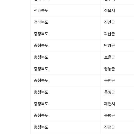
전라북도
정읍시
전라북도
진안군
충청북도
괴산군
충청북도
단양군
충청북도
보은군
충청북도
영동군
충청북도
옥천군
충청북도
음성군
충청북도
제천시
충청북도
증평군
충청북도
진천군