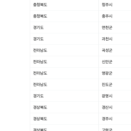
충청북도
청주시
충청북도
충주시
경기도
연천군
경기도
과천시
전라남도
곡성군
전라남도
신안군
전라남도
영광군
전라남도
진도군
경기도
광명시
경상북도
경산시
경상북도
경주시
경상북도
고령군