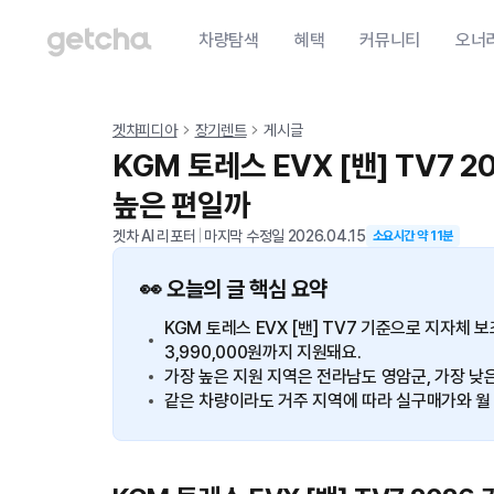
차량탐색
혜택
커뮤니티
오너
겟차피디아
장기렌트
게시글
KGM 토레스 EVX [밴] TV7
높은 편일까
겟차 AI 리포터
|
마지막 수정일
2026.04.15
소요시간 약
11
분
👀 오늘의 글 핵심 요약
KGM 토레스 EVX [밴] TV7 기준으로 지자체 보
3,990,000원까지 지원돼요.
가장 높은 지원 지역은 전라남도 영암군, 가장 낮
같은 차량이라도 거주 지역에 따라 실구매가와 월 