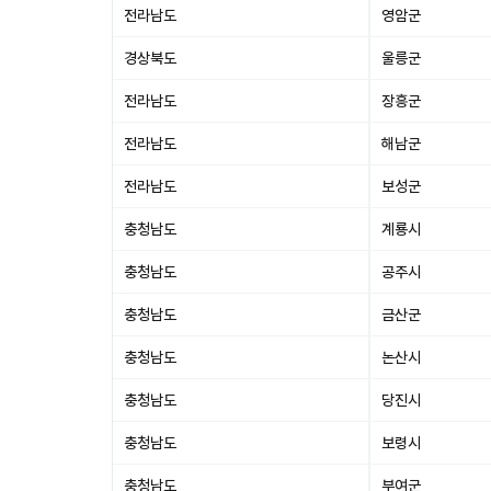
전라남도
영암군
경상북도
울릉군
전라남도
장흥군
전라남도
해남군
전라남도
보성군
충청남도
계룡시
충청남도
공주시
충청남도
금산군
충청남도
논산시
충청남도
당진시
충청남도
보령시
충청남도
부여군