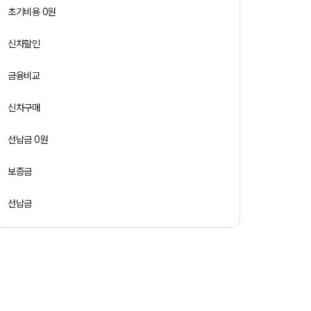
초기비용 0원
신차할인
금융비교
신차구매
선납금 0원
보증금
선납금