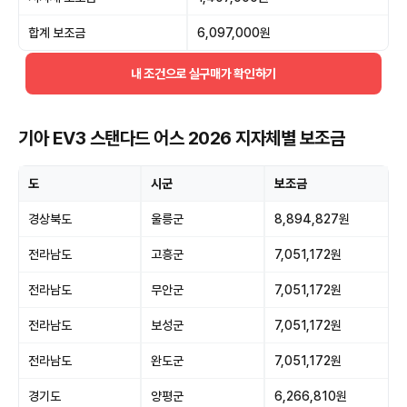
합계 보조금
6,097,000원
내 조건으로 실구매가 확인하기
기아 EV3 스탠다드 어스 2026 지자체별 보조금
도
시군
보조금
경상북도
울릉군
8,894,827원
전라남도
고흥군
7,051,172원
전라남도
무안군
7,051,172원
전라남도
보성군
7,051,172원
전라남도
완도군
7,051,172원
경기도
양평군
6,266,810원