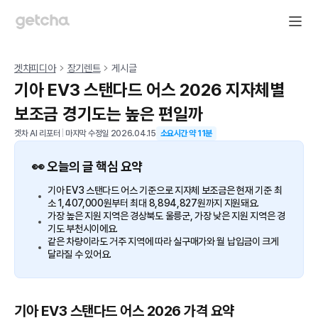
겟차피디아
장기렌트
게시글
기아 EV3 스탠다드 어스 2026 지자체별
보조금 경기도는 높은 편일까
겟차 AI 리포터
|
마지막 수정일
2026.04.15
소요시간 약
11
분
👀 오늘의 글 핵심 요약
기아 EV3 스탠다드 어스 기준으로 지자체 보조금은 현재 기준 최
소 1,407,000원부터 최대 8,894,827원까지 지원돼요.
가장 높은 지원 지역은 경상북도 울릉군, 가장 낮은 지원 지역은 경
기도 부천시이에요.
같은 차량이라도 거주 지역에 따라 실구매가와 월 납입금이 크게
달라질 수 있어요.
기아 EV3 스탠다드 어스 2026 가격 요약