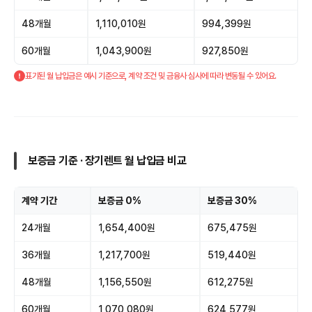
48개월
1,110,010원
994,399원
60개월
1,043,900원
927,850원
표기된 월 납입금은 예시 기준으로, 계약 조건 및 금융사 심사에 따라 변동될 수 있어요.
보증금 기준 · 장기렌트 월 납입금 비교
계약 기간
보증금 0%
보증금 30%
24개월
1,654,400원
675,475원
36개월
1,217,700원
519,440원
48개월
1,156,550원
612,275원
60개월
1,070,080원
624,577원