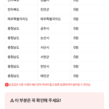
전라북도
정읍시
0원
전라북도
진안군
0원
제주특별자치도
제주특별자치도
0원
충청남도
공주시
0원
충청남도
논산시
0원
충청남도
서산시
0원
충청남도
서천군
0원
충청남도
천안시
0원
충청남도
태안군
0원
보조금은 신청 시점의 예산 잔여 여부와 출고·등록 일정에 따라 달라질 수 있어요.
⚠️ 이 부분은 꼭 확인해 주세요!