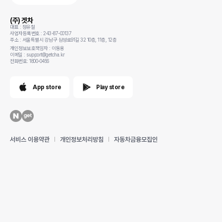
(주) 겟차
대표 : 정유철
사업자등록번호 : 243-87-00137
주소 : 서울특별시 강남구 삼성로91길 32 10층, 11층, 12층
개인정보보호책임자 : 이동용
이메일 : support@getcha.kr
전화번호: 1800-0456
App store
Play store
서비스 이용약관
개인정보처리방침
자동차금융모집인