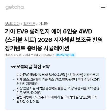
겟차피디아
장기렌트
게시글
기아 EV9 롱레인지 에어 6인승 4WD
(스위블 시트) 2026 지자체별 보조금 반영
장기렌트 총비용 시뮬레이션
겟차 AI 리포터
|
마지막 수정일
2026.04.15
소요시간 약
10
분
👀 오늘의 글 핵심 요약
기아 EV9 롱레인지 에어 6인승 4WD (스위블 시트) 기준으로 지
자체 보조금은 현재 기준 최소 762,000원부터 최대 4,817,241
원까지 지원돼요.
가장 높은 지원 지역은 경상북도 울릉군, 가장 낮은 지원 지역은 경
기도 부천시이에요.
같은 차량이라도 거주 지역에 따라 실구매가와 월 납입금이 크게
달라질 수 있어요.