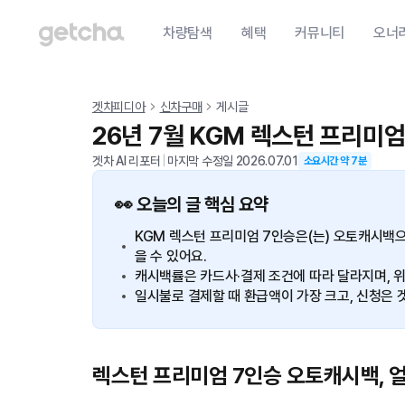
차량탐색
혜택
커뮤니티
오너
겟차피디아
신차구매
게시글
26년 7월 KGM 렉스턴 프리미엄
겟차 AI 리포터
|
마지막 수정일
2026.07.01
소요시간 약
7
분
👀 오늘의 글 핵심 요약
KGM 렉스턴 프리미엄 7인승은(는) 오토캐시백
을 수 있어요.
캐시백률은 카드사·결제 조건에 따라 달라지며, 위
일시불로 결제할 때 환급액이 가장 크고, 신청은 
렉스턴 프리미엄 7인승 오토캐시백, 얼