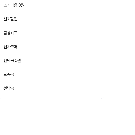
초기비용 0원
신차할인
금융비교
신차구매
선납금 0원
보증금
선납금