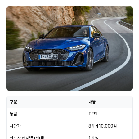
구분
내용
등급
TFSI
차량가
84,410,000원
카드사 캐시백 (최대)
1.4%