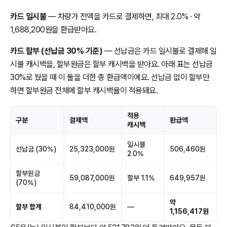
카드 일시불
— 차량가 전액을 카드로 결제하면, 최대 2.0% · 약
1,688,200원을 환급받아요.
카드 할부 (선납금 30% 기준)
— 선납금은 카드 일시불로 결제해 일
시불 캐시백을, 할부원금은 할부 캐시백을 받아요. 아래 표는 선납금
30%로 뒀을 때 이 둘을 더한 총 환급액이에요. 선납금 없이 할부만
하면 할부원금 전체에 할부 캐시백율이 적용돼요.
적용
구분
결제액
환급액
캐시백
일시불
선납금 (30%)
25,323,000원
506,460원
2.0%
할부원금
59,087,000원
할부 1.1%
649,957원
(70%)
약
할부 합계
84,410,000원
—
1,156,417원