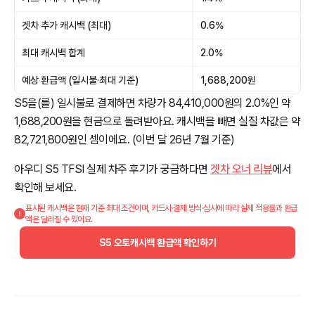
겟차 추가 캐시백 (최대)
0.6%
최대 캐시백 합계
2.0%
예상 환급액 (일시불·최대 기준)
1,688,200원
S5을(를) 일시불로 결제하면 차량가 84,410,000원의 2.0%인 약
1,688,200원을 현금으로 돌려받아요. 캐시백을 빼면 실질 차값은 약
82,721,800원인 셈이에요. (이번 달 26년 7월 기준)
아우디 S5 TFSI 실제 차주 후기가 궁금하다면
겟차 오너 리뷰
에서
확인해 보세요.
표시된 캐시백은 현재 기준 최대 조건이며, 카드사·결제 방식·심사에 따라 실제 적용률과 환급
액은 달라질 수 있어요.
S5 오토캐시백 환급액 확인하기