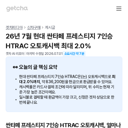
겟차피디아
신차구매
게시글
26년 7월 현대 싼타페 프레스티지 7인승
HTRAC 오토캐시백 최대 2.0%
겟차 AI 리포터
|
마지막 수정일
2026.07.01
소요시간 약
7
분
👀 오늘의 글 핵심 요약
현대 싼타페 프레스티지 7인승 HTRAC은(는) 오토캐시백으로
최
대 2.0%까지
, 약 836,200원을 현금으로 환급받을 수 있어요.
캐시백률은 카드사·결제 조건에 따라 달라지며, 위 수치는 현재 기
준 가장 높은 조건이에요.
일시불로 결제할 때 환급액이 가장 크고, 신청은 겟차 상담으로 한
번에 끝나요.
싼타페 프레스티지 7인승 HTRAC 오토캐시백, 얼마나