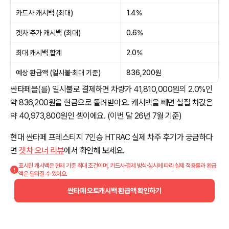
카드사 캐시백 (최대)
1.4%
겟차 추가 캐시백 (최대)
0.6%
최대 캐시백 합계
2.0%
예상 환급액 (일시불·최대 기준)
836,200원
싼타페을(를) 일시불로 결제하면 차량가 41,810,000원의 2.0%인
약 836,200원을 현금으로 돌려받아요. 캐시백을 빼면 실질 차값은
약 40,973,800원인 셈이에요. (이번 달 26년 7월 기준)
현대 싼타페 프레스티지 7인승 HTRAC 실제 차주 후기가 궁금하다
면
겟차 오너 리뷰
에서 확인해 보세요.
표시된 캐시백은 현재 기준 최대 조건이며, 카드사·결제 방식·심사에 따라 실제 적용률과 환급
액은 달라질 수 있어요.
싼타페 오토캐시백 환급액 확인하기