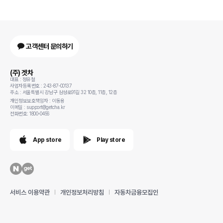
고객센터 문의하기
(주) 겟차
대표 : 정유철
사업자등록번호 : 243-87-00137
주소 : 서울특별시 강남구 삼성로91길 32 10층, 11층, 12층
개인정보보호책임자 : 이동용
이메일 : support@getcha.kr
전화번호: 1800-0456
App store
Play store
서비스 이용약관
개인정보처리방침
자동차금융모집인