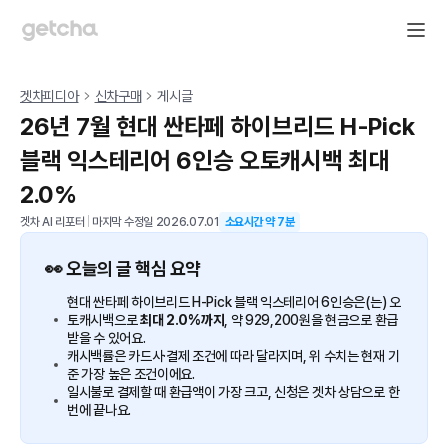
겟차피디아
신차구매
게시글
26년 7월 현대 싼타페 하이브리드 H-Pick
블랙 익스테리어 6인승 오토캐시백 최대
2.0%
겟차 AI 리포터
|
마지막 수정일
2026.07.01
소요시간 약
7
분
👀 오늘의 글 핵심 요약
현대 싼타페 하이브리드 H-Pick 블랙 익스테리어 6인승은(는) 오
토캐시백으로
최대 2.0%까지
, 약 929,200원을 현금으로 환급
받을 수 있어요.
캐시백률은 카드사·결제 조건에 따라 달라지며, 위 수치는 현재 기
준 가장 높은 조건이에요.
일시불로 결제할 때 환급액이 가장 크고, 신청은 겟차 상담으로 한
번에 끝나요.