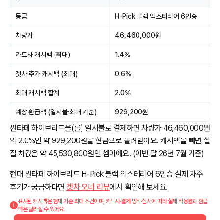
등급
H-Pick 블랙 익스테리어 6인승
차량가
46,460,000원
카드사 캐시백 (최대)
1.4%
겟차 추가 캐시백 (최대)
0.6%
최대 캐시백 합계
2.0%
예상 환급액 (일시불·최대 기준)
929,200원
싼타페 하이브리드을(를) 일시불로 결제하면 차량가 46,460,000원
의 2.0%인 약 929,200원을 현금으로 돌려받아요. 캐시백을 빼면 실
질 차값은 약 45,530,800원인 셈이에요. (이번 달 26년 7월 기준)
현대 싼타페 하이브리드 H-Pick 블랙 익스테리어 6인승 실제 차주
후기가 궁금하다면
겟차 오너 리뷰
에서 확인해 보세요.
표시된 캐시백은 현재 기준 최대 조건이며, 카드사·결제 방식·심사에 따라 실제 적용률과 환급
액은 달라질 수 있어요.