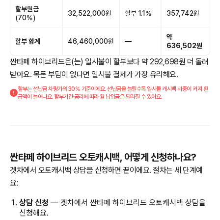
할부원금
32,522,000원
할부 1.1%
357,742원
(70%)
약
할부 합계
46,460,000원
—
636,502원
싼타페 하이브리드은(는) 일시불이 할부보다 약 292,698원 더 돌려
받아요. 목돈 부담이 없다면 일시불 결제가 가장 유리해요.
할부는 선납금 차량가의 30% 기준이에요. 선납금을 늘릴수록 일시불 캐시백 비중이 커져 환
급액이 늘어나요. 할부기간·금리에 따라 월 납입금은 달라질 수 있어요.
싼타페 하이브리드 오토캐시백, 어떻게 신청하나요?
겟차에서 오토캐시백 상담을 신청하면 끝이에요. 절차는 세 단계예
요:
상담 신청
— 겟차에서 싼타페 하이브리드 오토캐시백 상담을
신청해요.