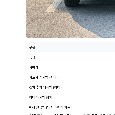
구분
등급
차량가
카드사 캐시백 (최대)
겟차 추가 캐시백 (최대)
최대 캐시백 합계
예상 환급액 (일시불·최대 기준)