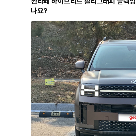
싼타페 하이브리드 캘리그래피 블랙잉크
나요?