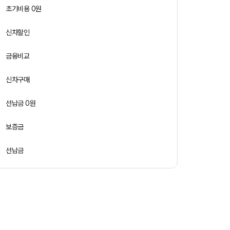
초기비용 0원
신차할인
금융비교
신차구매
선납금 0원
보증금
선납금