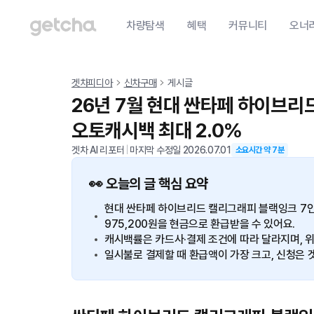
차량탐색
혜택
커뮤니티
오너
겟차피디아
신차구매
게시글
26년 7월 현대 싼타페 하이브리
오토캐시백 최대 2.0%
겟차 AI 리포터
|
마지막 수정일
2026.07.01
소요시간 약
7
분
👀 오늘의 글 핵심 요약
현대 싼타페 하이브리드 캘리그래피 블랙잉크 7
975,200원을 현금으로 환급받을 수 있어요.
캐시백률은 카드사·결제 조건에 따라 달라지며, 위
일시불로 결제할 때 환급액이 가장 크고, 신청은 