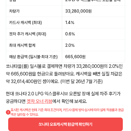
차량가
33,280,000원
카드사 캐시백 (최대)
1.4%
겟차 추가 캐시백 (최대)
0.6%
최대 캐시백 합계
2.0%
예상 환급액 (일시불·최대 기준)
665,600원
쏘나타을(를) 일시불로 결제하면 차량가 33,280,000원의 2.0%인
약 665,600원을 현금으로 돌려받아요. 캐시백을 빼면 실질 차값은
약 32,614,400원인 셈이에요. (이번 달 26년 7월 기준)
현대 쏘나타 2.0 LPG 익스클루시브 오른발 장애 실제 차주 후기가
궁금하다면
겟차 오너 리뷰
에서 확인해 보세요.
표시된 캐시백은 현재 기준 최대 조건이며, 카드사·결제 방식·심사에 따라 실제 적용률과 환급
액은 달라질 수 있어요.
쏘나타 오토캐시백 환급액 확인하기