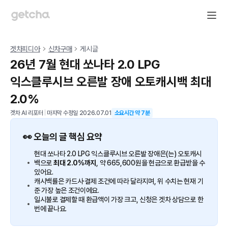
겟차피디아
신차구매
게시글
26년 7월 현대 쏘나타 2.0 LPG
익스클루시브 오른발 장애 오토캐시백 최대
2.0%
겟차 AI 리포터
|
마지막 수정일
2026.07.01
소요시간 약
7
분
👀 오늘의 글 핵심 요약
현대 쏘나타 2.0 LPG 익스클루시브 오른발 장애은(는) 오토캐시
백으로
최대 2.0%까지
, 약 665,600원을 현금으로 환급받을 수
있어요.
캐시백률은 카드사·결제 조건에 따라 달라지며, 위 수치는 현재 기
준 가장 높은 조건이에요.
일시불로 결제할 때 환급액이 가장 크고, 신청은 겟차 상담으로 한
번에 끝나요.