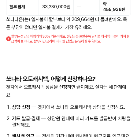
약
할부 합계
33,280,000원
—
455,936원
쏘나타은(는) 일시불이 할부보다 약 209,664원 더 돌려받아요. 목
돈 부담이 없다면 일시불 결제가 가장 유리해요.
할부는 선납금 차량가의 30% 기준이에요. 선납금을 늘릴수록 일시불 캐시백 비중이 커져 환
급액이 늘어나요. 할부기간·금리에 따라 월 납입금은 달라질 수 있어요.
쏘나타 오토캐시백, 어떻게 신청하나요?
겟차에서 오토캐시백 상담을 신청하면 끝이에요. 절차는 세 단계예
요:
상담 신청
— 겟차에서 쏘나타 오토캐시백 상담을 신청해요.
카드 발급·결제
— 상담원 안내에 따라 카드를 발급받아 차량을
결제해요.
캐시백 입금
— 정해진 기간 내에 캐시백이 현금으로 입금돼요.