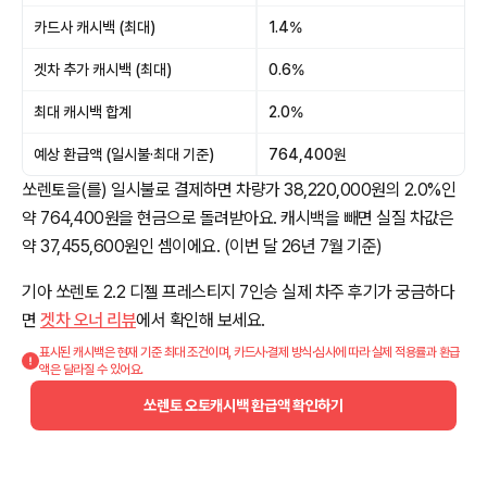
카드사 캐시백 (최대)
1.4%
겟차 추가 캐시백 (최대)
0.6%
최대 캐시백 합계
2.0%
예상 환급액 (일시불·최대 기준)
764,400원
쏘렌토을(를) 일시불로 결제하면 차량가 38,220,000원의 2.0%인
약 764,400원을 현금으로 돌려받아요. 캐시백을 빼면 실질 차값은
약 37,455,600원인 셈이에요. (이번 달 26년 7월 기준)
기아 쏘렌토 2.2 디젤 프레스티지 7인승 실제 차주 후기가 궁금하다
면
겟차 오너 리뷰
에서 확인해 보세요.
표시된 캐시백은 현재 기준 최대 조건이며, 카드사·결제 방식·심사에 따라 실제 적용률과 환급
액은 달라질 수 있어요.
쏘렌토 오토캐시백 환급액 확인하기