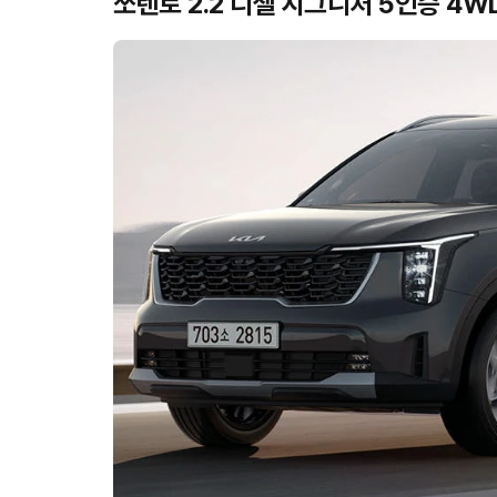
쏘렌토 2.2 디젤 시그니처 5인승 4W