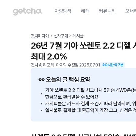
차량탐색
혜택
커뮤니티
오너
겟차피디아
신차구매
게시글
26년 7월 기아 쏘렌토 2.2 디
최대 2.0%
겟차 AI 리포터
|
마지막 수정일
2026.07.01
소요시간 약
7
분
👀 오늘의 글 핵심 요약
기아 쏘렌토 2.2 디젤 시그니처 5인승 4WD은
현금으로 환급받을 수 있어요.
캐시백률은 카드사·결제 조건에 따라 달라지며, 위
일시불로 결제할 때 환급액이 가장 크고, 신청은 