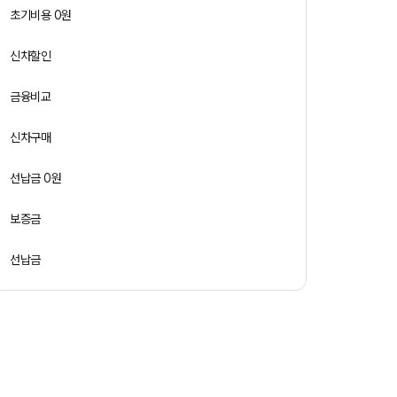
초기비용 0원
신차할인
금융비교
신차구매
선납금 0원
보증금
선납금