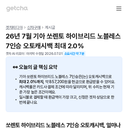
겟차피디아
신차구매
게시글
26년 7월 기아 쏘렌토 하이브리드 노블레스
7인승 오토캐시백 최대 2.0%
겟차 AI 리포터
|
마지막 수정일
2026.07.01
소요시간 약
7
분
👀 오늘의 글 핵심 요약
기아 쏘렌토 하이브리드 노블레스 7인승은(는) 오토캐시백으로
최대 2.0%까지
, 약 857,200원을 현금으로 환급받을 수 있어요.
캐시백률은 카드사·결제 조건에 따라 달라지며, 위 수치는 현재 기
준 가장 높은 조건이에요.
일시불로 결제할 때 환급액이 가장 크고, 신청은 겟차 상담으로 한
번에 끝나요.
쏘렌토 하이브리드 노블레스 7인승 오토캐시백, 얼마나