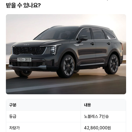
받을 수 있나요?
구분
내용
등급
노블레스 7인승
차량가
42,860,000원