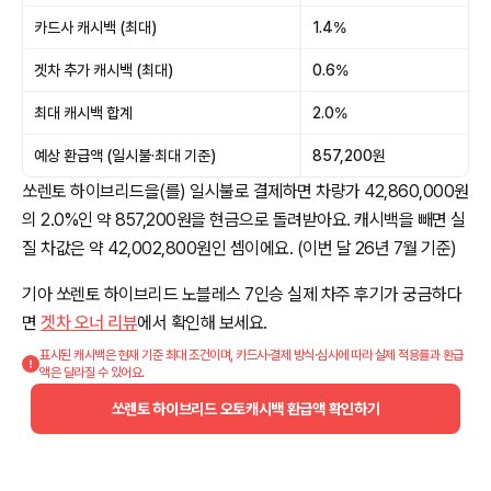
카드사 캐시백 (최대)
1.4%
겟차 추가 캐시백 (최대)
0.6%
최대 캐시백 합계
2.0%
예상 환급액 (일시불·최대 기준)
857,200원
쏘렌토 하이브리드을(를) 일시불로 결제하면 차량가 42,860,000원
의 2.0%인 약 857,200원을 현금으로 돌려받아요. 캐시백을 빼면 실
질 차값은 약 42,002,800원인 셈이에요. (이번 달 26년 7월 기준)
기아 쏘렌토 하이브리드 노블레스 7인승 실제 차주 후기가 궁금하다
면
겟차 오너 리뷰
에서 확인해 보세요.
표시된 캐시백은 현재 기준 최대 조건이며, 카드사·결제 방식·심사에 따라 실제 적용률과 환급
액은 달라질 수 있어요.
쏘렌토 하이브리드 오토캐시백 환급액 확인하기