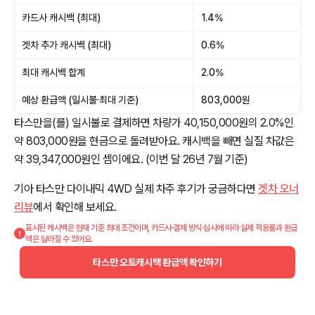
카드사 캐시백 (최대)
1.4%
겟차 추가 캐시백 (최대)
0.6%
최대 캐시백 합계
2.0%
예상 환급액 (일시불·최대 기준)
803,000원
타스만을(를) 일시불로 결제하면 차량가 40,150,000원의 2.0%인
약 803,000원을 현금으로 돌려받아요. 캐시백을 빼면 실질 차값은
약 39,347,000원인 셈이에요. (이번 달 26년 7월 기준)
기아 타스만 다이내믹 4WD 실제 차주 후기가 궁금하다면
겟차 오너
리뷰
에서 확인해 보세요.
표시된 캐시백은 현재 기준 최대 조건이며, 카드사·결제 방식·심사에 따라 실제 적용률과 환급
액은 달라질 수 있어요.
타스만 오토캐시백 환급액 확인하기