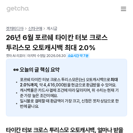
겟차피디아
신차구매
게시글
26년 6월 포르쉐 타이칸 터보 크로스
투리스모 오토캐시백 최대 2.0%
겟차 AI 리포터
|
마지막 수정일
2026.06.30
소요시간 약
7
분
👀 오늘의 글 핵심 요약
포르쉐 타이칸 터보 크로스 투리스모은(는) 오토캐시백으로
최대
2.0%까지
, 약 4,416,000원을 현금으로 환급받을 수 있어요.
캐시백률은 카드사·결제 조건에 따라 달라지며, 위 수치는 현재 기
준 가장 높은 조건이에요.
일시불로 결제할 때 환급액이 가장 크고, 신청은 겟차 상담으로 한
번에 끝나요.
타이칸 터보 크로스 투리스모 오토캐시백, 얼마나 받을