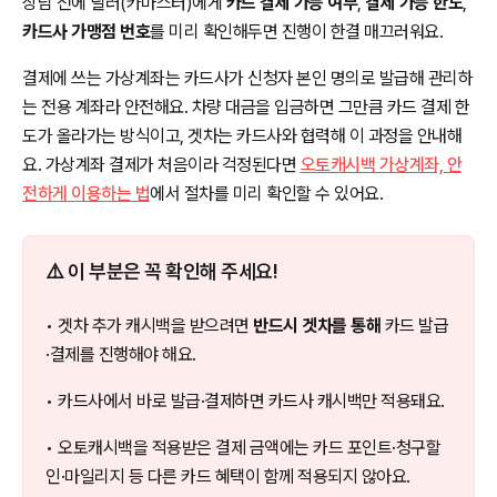
상담 전에 딜러(카마스터)에게
카드 결제 가능 여부
,
결제 가능 한도
,
카드사 가맹점 번호
를 미리 확인해두면 진행이 한결 매끄러워요.
결제에 쓰는 가상계좌는 카드사가 신청자 본인 명의로 발급해 관리하
는 전용 계좌라 안전해요. 차량 대금을 입금하면 그만큼 카드 결제 한
도가 올라가는 방식이고, 겟차는 카드사와 협력해 이 과정을 안내해
요. 가상계좌 결제가 처음이라 걱정된다면
오토캐시백 가상계좌, 안
전하게 이용하는 법
에서 절차를 미리 확인할 수 있어요.
⚠️ 이 부분은 꼭 확인해 주세요!
• 겟차 추가 캐시백을 받으려면
반드시 겟차를 통해
카드 발급
·결제를 진행해야 해요.
• 카드사에서 바로 발급·결제하면 카드사 캐시백만 적용돼요.
• 오토캐시백을 적용받은 결제 금액에는 카드 포인트·청구할
인·마일리지 등 다른 카드 혜택이 함께 적용되지 않아요.