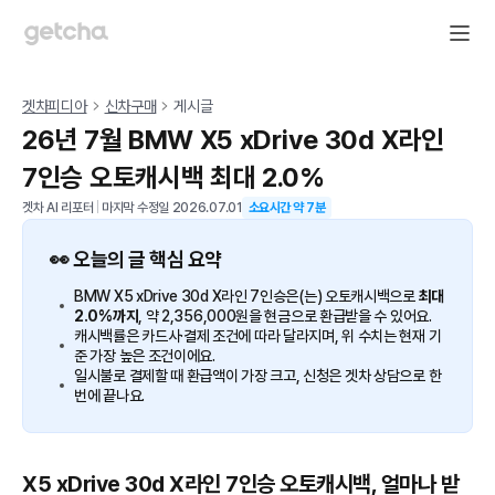
겟차피디아
신차구매
게시글
26년 7월 BMW X5 xDrive 30d X라인
7인승 오토캐시백 최대 2.0%
겟차 AI 리포터
|
마지막 수정일
2026.07.01
소요시간 약
7
분
👀 오늘의 글 핵심 요약
BMW X5 xDrive 30d X라인 7인승은(는) 오토캐시백으로
최대
2.0%까지
, 약 2,356,000원을 현금으로 환급받을 수 있어요.
캐시백률은 카드사·결제 조건에 따라 달라지며, 위 수치는 현재 기
준 가장 높은 조건이에요.
일시불로 결제할 때 환급액이 가장 크고, 신청은 겟차 상담으로 한
번에 끝나요.
X5 xDrive 30d X라인 7인승 오토캐시백, 얼마나 받