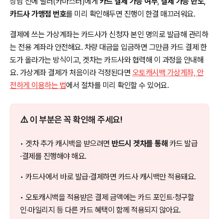
상담 전에 딜러(카마스터)에게
카드 결제 가능 여부
,
결제 가능 한도
,
카드사 가맹점 번호
를 미리 확인해두면 진행이 한결 매끄러워요.
결제에 쓰는 가상계좌는 카드사가 신청자 본인 명의로 발급해 관리하
는 전용 계좌라 안전해요. 차량 대금을 입금하면 그만큼 카드 결제 한
도가 올라가는 방식이고, 겟차는 카드사와 협력해 이 과정을 안내해
요. 가상계좌 결제가 처음이라 걱정된다면
오토캐시백 가상계좌, 안
전하게 이용하는 법
에서 절차를 미리 확인할 수 있어요.
⚠️ 이 부분은 꼭 확인해 주세요!
• 겟차 추가 캐시백을 받으려면
반드시 겟차를 통해
카드 발급
·결제를 진행해야 해요.
• 카드사에서 바로 발급·결제하면 카드사 캐시백만 적용돼요.
• 오토캐시백을 적용받은 결제 금액에는 카드 포인트·청구할
인·마일리지 등 다른 카드 혜택이 함께 적용되지 않아요.