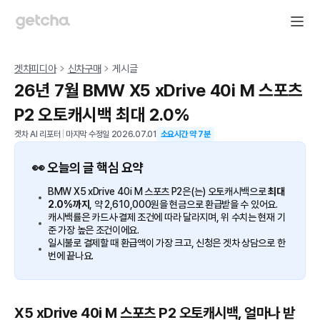
겟차피디아
신차구매
게시글
26년 7월 BMW X5 xDrive 40i M 스포츠
P2 오토캐시백 최대 2.0%
겟차 AI 리포터
|
마지막 수정일
2026.07.01
소요시간 약
7
분
👀 오늘의 글 핵심 요약
BMW X5 xDrive 40i M 스포츠 P2은(는) 오토캐시백으로
최대
2.0%까지
, 약 2,610,000원을 현금으로 환급받을 수 있어요.
캐시백률은 카드사·결제 조건에 따라 달라지며, 위 수치는 현재 기
준 가장 높은 조건이에요.
일시불로 결제할 때 환급액이 가장 크고, 신청은 겟차 상담으로 한
번에 끝나요.
X5 xDrive 40i M 스포츠 P2 오토캐시백, 얼마나 받