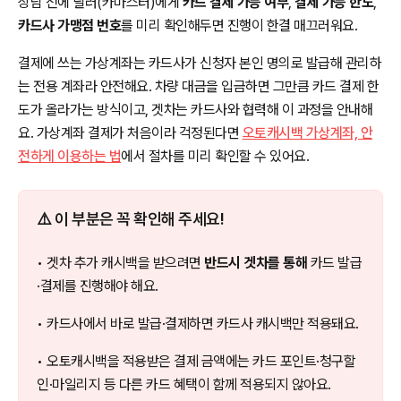
상담 전에 딜러(카마스터)에게
카드 결제 가능 여부
,
결제 가능 한도
,
카드사 가맹점 번호
를 미리 확인해두면 진행이 한결 매끄러워요.
결제에 쓰는 가상계좌는 카드사가 신청자 본인 명의로 발급해 관리하
는 전용 계좌라 안전해요. 차량 대금을 입금하면 그만큼 카드 결제 한
도가 올라가는 방식이고, 겟차는 카드사와 협력해 이 과정을 안내해
요. 가상계좌 결제가 처음이라 걱정된다면
오토캐시백 가상계좌, 안
전하게 이용하는 법
에서 절차를 미리 확인할 수 있어요.
⚠️ 이 부분은 꼭 확인해 주세요!
• 겟차 추가 캐시백을 받으려면
반드시 겟차를 통해
카드 발급
·결제를 진행해야 해요.
• 카드사에서 바로 발급·결제하면 카드사 캐시백만 적용돼요.
• 오토캐시백을 적용받은 결제 금액에는 카드 포인트·청구할
인·마일리지 등 다른 카드 혜택이 함께 적용되지 않아요.