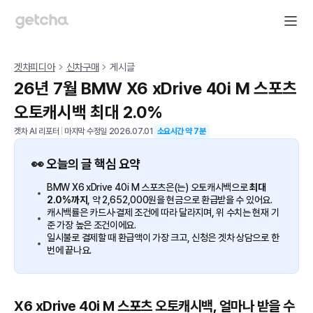
겟차피디아
신차구매
게시글
26년 7월 BMW X6 xDrive 40i M 스포츠
오토캐시백 최대 2.0%
겟차 AI 리포터
|
마지막 수정일
2026.07.01
소요시간 약
7
분
👀 오늘의 글 핵심 요약
BMW X6 xDrive 40i M 스포츠은(는) 오토캐시백으로
최대
2.0%까지
, 약 2,652,000원을 현금으로 환급받을 수 있어요.
캐시백률은 카드사·결제 조건에 따라 달라지며, 위 수치는 현재 기
준 가장 높은 조건이에요.
일시불로 결제할 때 환급액이 가장 크고, 신청은 겟차 상담으로 한
번에 끝나요.
X6 xDrive 40i M 스포츠 오토캐시백, 얼마나 받을 수