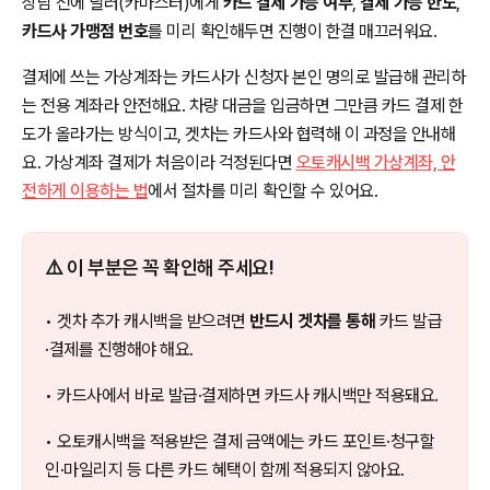
상담 전에 딜러(카마스터)에게
카드 결제 가능 여부
,
결제 가능 한도
,
카드사 가맹점 번호
를 미리 확인해두면 진행이 한결 매끄러워요.
결제에 쓰는 가상계좌는 카드사가 신청자 본인 명의로 발급해 관리하
는 전용 계좌라 안전해요. 차량 대금을 입금하면 그만큼 카드 결제 한
도가 올라가는 방식이고, 겟차는 카드사와 협력해 이 과정을 안내해
요. 가상계좌 결제가 처음이라 걱정된다면
오토캐시백 가상계좌, 안
전하게 이용하는 법
에서 절차를 미리 확인할 수 있어요.
⚠️ 이 부분은 꼭 확인해 주세요!
• 겟차 추가 캐시백을 받으려면
반드시 겟차를 통해
카드 발급
·결제를 진행해야 해요.
• 카드사에서 바로 발급·결제하면 카드사 캐시백만 적용돼요.
• 오토캐시백을 적용받은 결제 금액에는 카드 포인트·청구할
인·마일리지 등 다른 카드 혜택이 함께 적용되지 않아요.