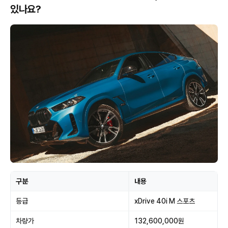
있나요?
구분
내용
등급
xDrive 40i M 스포츠
차량가
132,600,000원