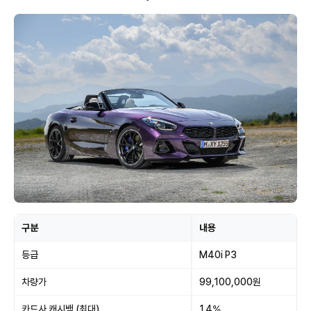
구분
내용
등급
M40i P3
차량가
99,100,000원
카드사 캐시백 (최대)
1.4%