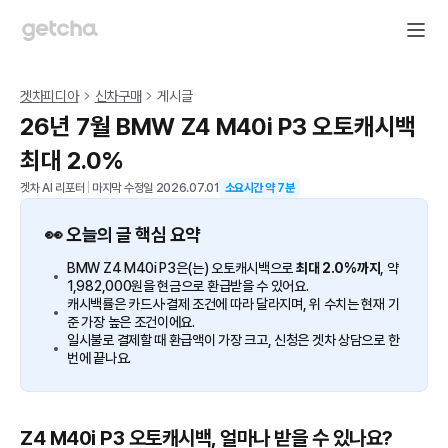
겟차피디아
신차구매
게시글
26년 7월 BMW Z4 M40i P3 오토캐시백
최대 2.0%
겟차 AI 리포터
|
마지막 수정일
2026.07.01
소요시간 약
7
분
👀 오늘의 글 핵심 요약
BMW Z4 M40i P3은(는) 오토캐시백으로
최대 2.0%까지
, 약
1,982,000원을 현금으로 환급받을 수 있어요.
캐시백률은 카드사·결제 조건에 따라 달라지며, 위 수치는 현재 기
준 가장 높은 조건이에요.
일시불로 결제할 때 환급액이 가장 크고, 신청은 겟차 상담으로 한
번에 끝나요.
Z4 M40i P3 오토캐시백, 얼마나 받을 수 있나요?