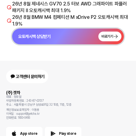
26년 8월 제네시스 GV70 2.5 터보 AWD 그래파이트 파퓰러
패키지 Il 오토캐시백 최대 1.9%
26년 8월 BMW M4 컴페티션 M xDrive P2 오토캐시백 최대
1.9%
오토캐시백 상담받기
바로가기
고객센터 문의하기
(주) 겟차
대표 : 정유철
사업자등록번호 : 243-87-00137
주소 : 서울특별시 강남구 삼성로91길 32 10층, 11층, 12층
개인정보보호책임자 : 이동용
이메일 : support@getcha.kr
전화번호: 1800-0456
App store
Play store