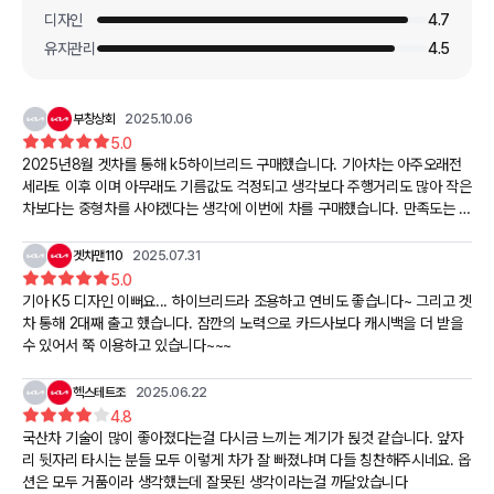
디자인
4.7
유지관리
4.5
부창상회
2025.10.06
5.0
2025년8월 겟차를 통해 k5하이브리드 구매했습니다. 기아차는 아주오래전
세라토 이후 이며 아무래도 기름값도 걱정되고 생각보다 주행거리도 많아 작은
차보다는 중형차를 사야겠다는 생각에 이번에 차를 구매했습니다. 만족도는 9
0점 입니다
겟차맨110
2025.07.31
5.0
기아 K5 디자인 이뻐요... 하이브리드라 조용하고 연비도 좋습니다~ 그리고 겟
차 통해 2대째 출고 했습니다. 잠깐의 노력으로 카드사보다 캐시백을 더 받을
수 있어서 쭉 이용하고 있습니다~~~
헥스테트조
2025.06.22
4.8
국산차 기술이 많이 좋아졌다는걸 다시금 느끼는 계기가 됝것 같습니다. 앞자
리 뒷자리 타시는 분들 모두 이렇게 차가 잘 빠졌냐며 다들 칭찬해주시네요. 옵
션은 모두 거품이라 생각했는데 잘못된 생각이라는걸 까달았습니다