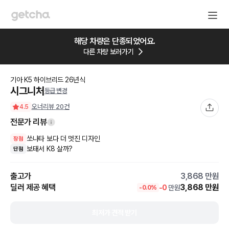
해당 차량은 단종되었어요.
다른 차량 보러가기
기아
K5 하이브리드
26
년식
시그니처
등급 변경
오너리뷰
20
건
4.5
전문가 리뷰
쏘나타 보다 더 멋진 디자인
장점
보태서 K8 살까?
단점
출고가
3,868
만원
딜러 제공 혜택
3,868
만원
-
0
만원
-
0.0
%
최저가 견적 받기