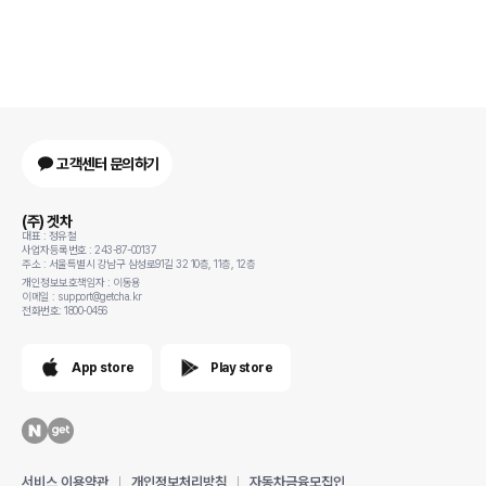
고객센터 문의하기
(주) 겟차
대표 : 정유철
사업자등록번호 : 243-87-00137
주소 : 서울특별시 강남구 삼성로91길 32 10층, 11층, 12층
개인정보보호책임자 : 이동용
이메일 : support@getcha.kr
전화번호: 1800-0456
App store
Play store
서비스 이용약관
개인정보처리방침
자동차금융모집인