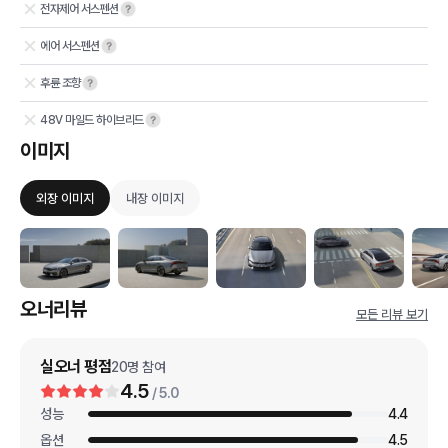
전자제어 서스펜션
에어 서스펜션
후륜 조향
48V 마일드 하이브리드
이미지
외장 이미지
내장 이미지
오너리뷰
모든 리뷰 보기
실오너 평점
20
명 참여
4.5
/ 5.0
성능
4.4
옵션
4.5