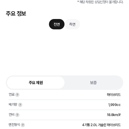
* 해당 차량은 상담신청이 불가합니다.
주요 정보
전면
측면
주요 제원
보증
연료
하이브리드
배기량
1,999cc
연비
18.8km/ℓ
엔진형식
4기통 2.0L 가솔린 하이브리드