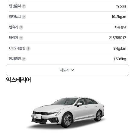
합산출력
195ps
최대토크
19.2kg.m
변속기
자동 6단
타이어
215/55R17
CO2배출량
84g/km
공차중량
1,535kg
더보기
익스테리어