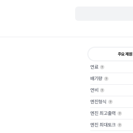
주요 제원
연료
배기량
연비
엔진형식
엔진 최고출력
엔진 최대토크