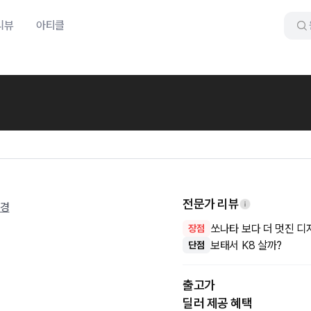
리뷰
아티클
전문가 리뷰
변경
쏘나타 보다 더 멋진 디
장점
보태서 K8 살까?
단점
출고가
딜러 제공 혜택