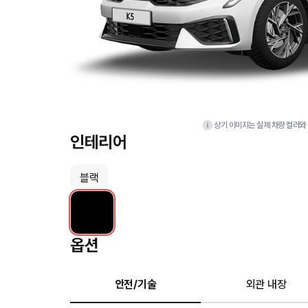
상기 이미지는 실제 차량 컬러와 
인테리어
블랙
옵션
안전/기술
외관 내장