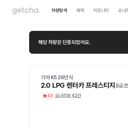
차량탐색
혜택
커뮤니티
오너
해당 차량은 단종되었어요.
기아
K5
26
년식
2.0 LPG 렌터카 프레스티지
등급 
오너리뷰
42
건
4.6