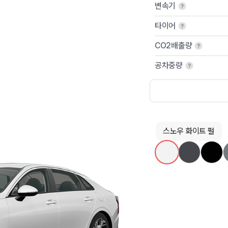
변속기
타이어
CO2배출량
공차중량
스노우 화이트 펄