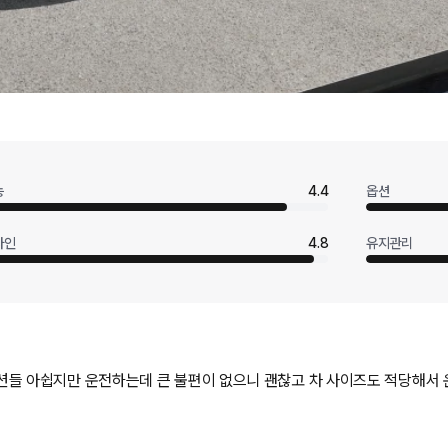
능
4.4
옵션
자인
4.8
유지관리