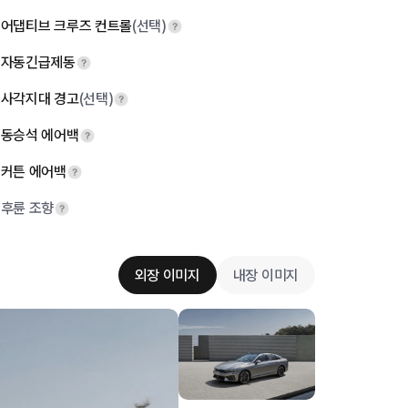
어댑티브 크루즈 컨트롤
(선택)
자동긴급제동
사각지대 경고
(선택)
동승석 에어백
커튼 에어백
후륜 조향
외장 이미지
내장 이미지