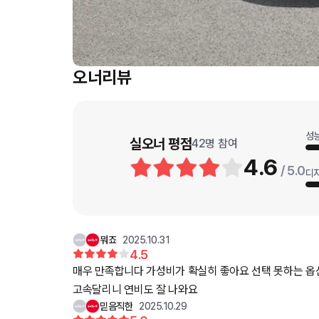
오너리뷰
성
실오너 평점
42
명 참여
4.6
/ 5.0
디
뭐죠
2025.10.31
4.5
매우 만족합니다 가성비가 확실히 좋아요 선택 못하는 옵션들 아쉽지만 운전하는데 큰 불편이 없으니 괜찮고 차 사이즈도 적당해서 운전하는데 불편ㅎ함이 전혀 없습니다
고속달리니 연비도 잘 나와요
믿음직한
2025.10.29