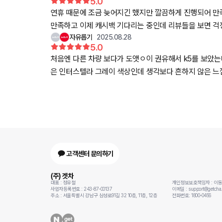
5.0
연휴 때문에 조금 늦어지긴 했지만 깔끔하게 진행되어 만
만족하고 이제 캐시백 기다리는 중인데 리뷰들을 보면 걱정
자유롭기
2025.08.28
5.0
처음엔 다른 차량 보다가 도앳ㅇ이 권유해서 k5를 보았는
은 인터스텔라 그레이 색상인데 생각보다 흔하지 않은 느
고객센터 문의하기
(주) 겟차
대표 : 정유철
개인정보보호책임자 : 이
사업자등록번호 : 243-87-00137
이메일 : support@getcha.
주소 : 서울특별시 강남구 삼성로91길 32 10층, 11층, 12층
전화번호: 1800-0456