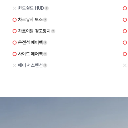
윈드쉴드 HUD
차로유지 보조
차로이탈 경고장치
운전석 에어백
사이드 에어백
에어 서스펜션