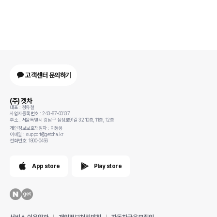
고객센터 문의하기
(주) 겟차
대표 : 정유철
사업자등록번호 : 243-87-00137
주소 : 서울특별시 강남구 삼성로91길 32 10층, 11층, 12층
개인정보보호책임자 : 이동용
이메일 : support@getcha.kr
전화번호: 1800-0456
App store
Play store