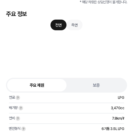
* 해당 차량은 상담신청이 불가합니다.
주요 정보
전면
측면
주요 제원
보증
연료
LPG
배기량
3,470cc
연비
7.8km/ℓ
엔진형식
6기통 3.5L LPG