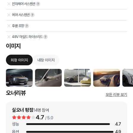
전자제어 서스펜션
에어 서스펜션
후륜 조향
48V 마일드 하이브리드
이미지
외장 이미지
내장 이미지
오너리뷰
모든 리뷰 보기
실오너 평점
14
명 참여
4.7
/ 5.0
성능
4.7
옵션
4.9