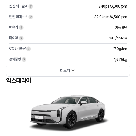
엔진 최고출력
240ps/6,000rpm
엔진 최대토크
32.0kg·m/4,500rpm
변속기
자동 8단
타이어
245/45R18
CO2배출량
170g/km
공차중량
1,675kg
더보기
익스테리어