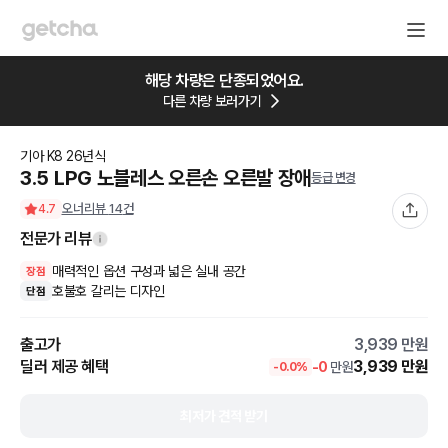
해당 차량은 단종되었어요.
다른 차량 보러가기
기아
K8
26
년식
3.5 LPG 노블레스 오른손 오른발 장애
등급 변경
오너리뷰
14
건
4.7
전문가 리뷰
매력적인 옵션 구성과 넓은 실내 공간
장점
호불호 갈리는 디자인
단점
출고가
3,939
만원
딜러 제공 혜택
3,939
만원
-
0
만원
-
0.0
%
최저가 견적 받기