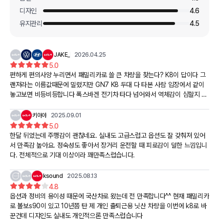
디자인
4.6
유지관리
4.5
JAKE_
2026.04.25
5.0
편하게 편의사양 누리면서 패밀리카로 쓸 큰 차량을 찾는다? K8이 답이다 그
랜져라는 이름값때문에 밀렸지만 GN7 K8 두대 다 타본 사람 입장에서 같이
놓고보면 비등비등합니다 폭스바겐 전기차 타다 넘어와서 역체감이 심할지 모
르지만 편의사양은 역시 국산찹니다 게다가 저공해차 3종이라 20%할인이 매
우좋군요
키아야
2025.09.01
5.0
한달 뒤었는데 주행감이 괜찮네요. 실내도 고급스럽고 옵션도 잘 갖춰져 있어
서 만족감 높아요. 정숙성도 좋아서 장거리 운전할 때 피로감이 덜한 느낌입니
다. 전체적으로 기대 이상이라 꽤만족스럽습니다.
ksound
2025.08.13
4.8
옵션과 정비의 용이성 때문에 국산차로 왔는데 전 만족합니다^^ 현재 패밀리카
로 볼보s90이 있고 10년쯤 탄 제 개인 출퇴근용 닛산 차량을 이번에 k8로 바
꾼건데 디쟈인도 실내도 개인적으론 만족스럽습니다