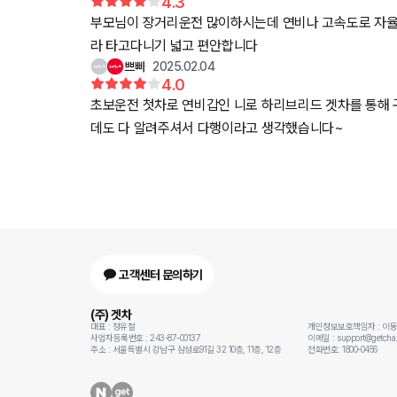
4.3
부모님이 장거리운전 많이하시는데 연비나 고속도로 자율주행
라 타고다니기 넓고 편안합니다
쁘빠
2025.02.04
4.0
초보운전 첫차로 연비갑인 니로 하리브리드 겟차를 통해 
데도 다 알려주셔서 다행이라고 생각했습니다~
고객센터 문의하기
(주) 겟차
대표 : 정유철
개인정보보호책임자 : 이
사업자등록번호 : 243-87-00137
이메일 : support@getcha.
주소 : 서울특별시 강남구 삼성로91길 32 10층, 11층, 12층
전화번호: 1800-0456