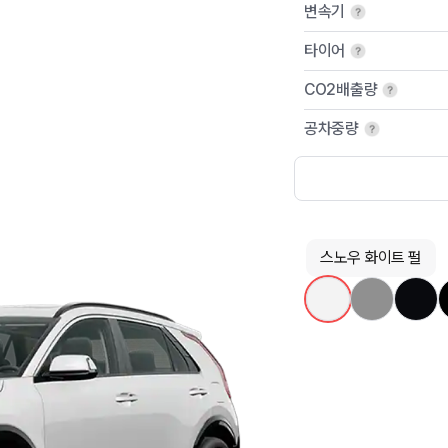
변속기
타이어
CO2배출량
공차중량
스노우 화이트 펄