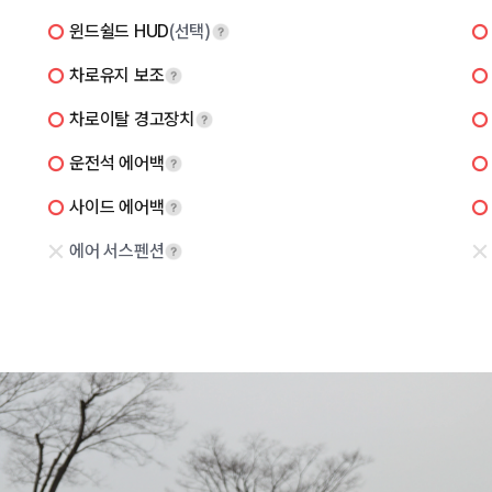
윈드쉴드 HUD
(선택)
차로유지 보조
차로이탈 경고장치
운전석 에어백
사이드 에어백
에어 서스펜션