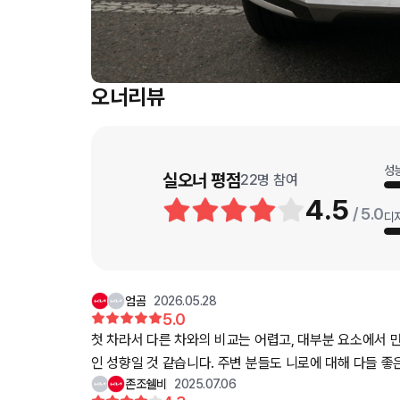
오너리뷰
성
실오너 평점
22
명 참여
4.5
/ 5.0
디
엄곰
2026.05.28
5.0
첫 차라서 다른 차와의 비교는 어렵고, 대부분 요소에서 
인 성향일 것 같습니다. 주변 분들도 니로에 대해 다들 
존조쉘비
2025.07.06