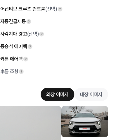
어댑티브 크루즈 컨트롤
(선택)
자동긴급제동
사각지대 경고
(선택)
동승석 에어백
커튼 에어백
후륜 조향
외장 이미지
내장 이미지