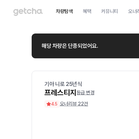
차량탐색
혜택
커뮤니티
오너
해당 차량은 단종되었어요.
기아
니로
25
년식
프레스티지
등급 변경
오너리뷰
22
건
4.5