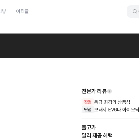
리뷰
아티클
전문가 리뷰
동급 최강의 상품성
장점
보태서 EV6나 아이오닉
단점
출고가
딜러 제공 혜택