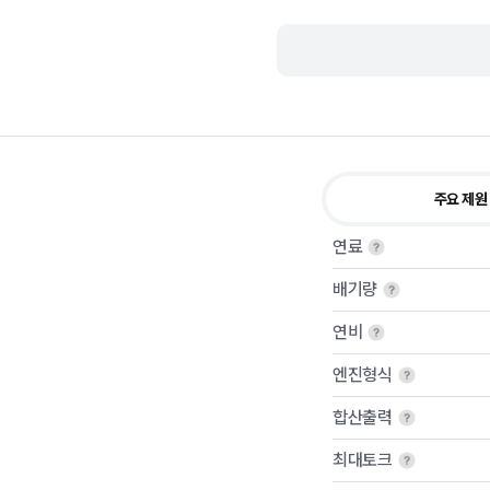
주요 제원
연료
배기량
연비
엔진형식
합산출력
최대토크