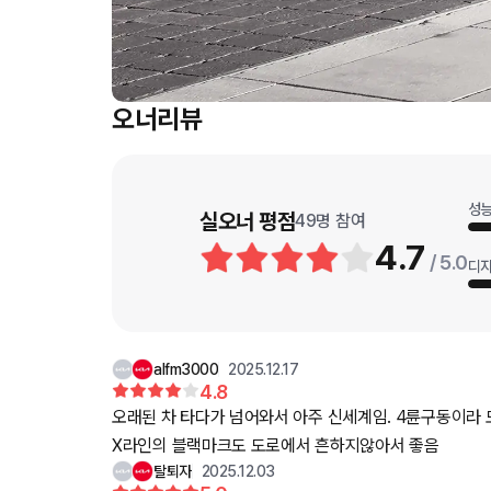
오너리뷰
성
실오너 평점
49
명 참여
4.7
/ 5.0
디
alfm3000
2025.12.17
4.8
오래된 차 타다가 넘어와서 아주 신세계임. 4륜구동이라 도로 요철 넘어갈때도 조용하고 흔들림이 거의없음, 아직 적응중이지만 후회없이 풀옵으로 선택한 보람이 있음.
X라인의 블랙마크도 도로에서 흔하지않아서 좋음
탈퇴자
2025.12.03