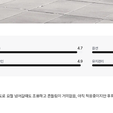
능
4.7
옵션
자인
4.9
유지관리