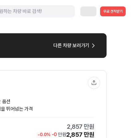
무료 견적받기
다른 차량 보러가기
한 옵션
님을 뛰어넘는 가격
2,857
만원
2,857
만원
-
0
만원
-
0.0
%