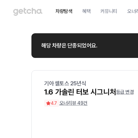
차량탐색
혜택
커뮤니티
오너
해당 차량은 단종되었어요.
기아
셀토스
25
년식
1.6 가솔린 터보 시그니처
등급 변경
오너리뷰
49
건
4.7