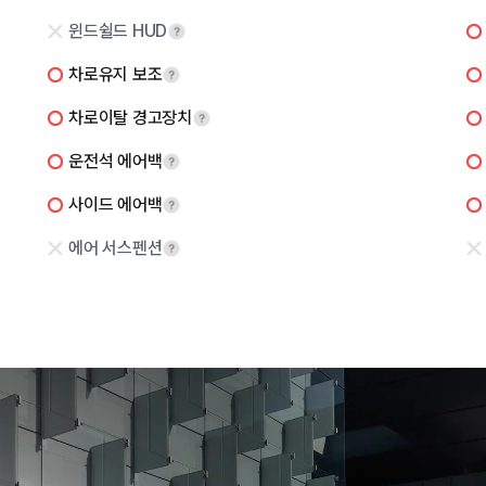
윈드쉴드 HUD
차로유지 보조
차로이탈 경고장치
운전석 에어백
사이드 에어백
에어 서스펜션