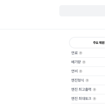
주요 제원
연료
배기량
연비
엔진형식
엔진 최고출력
엔진 최대토크