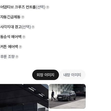
어댑티브 크루즈 컨트롤
(선택)
자동긴급제동
사각지대 경고
(선택)
동승석 에어백
커튼 에어백
후륜 조향
외장 이미지
내장 이미지