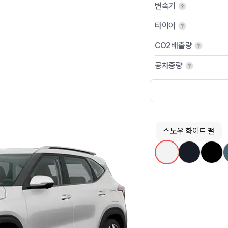
변속기
타이어
CO2배출량
공차중량
스노우 화이트 펄