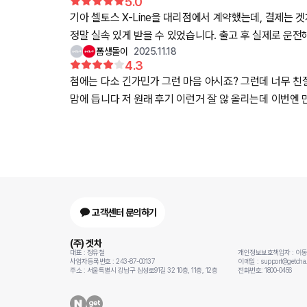
5.0
기아 셀토스 X-Line을 대리점에서 계약했는데, 결제는 겟차를 통해 진행했어요. 여러군데 알
정말 실속 있게 받을 수 있었습니다. 출고 후 실제로 운전해보니 X-Line 특유의 단단한 주행감과 묵직한 전면부 디자인이 만족감을 더해주네요. 실물로 보면 확실히 존재
폼생돌이
2025.11.18
감 있고, 주행 안정감도 좋아서 초보자도 부담 없이 탈 
4.3
편했고, 중간중간 안내도 세세하게 챙겨줘서 믿고 진행할 수 있었어요. 덕분에 훨
첨에는 다소 긴가민가 그런 마음 아시죠? 그런데 너무 친절하시고 명확하게 확인해 주시고 
에 기분 좋은 출고였어요. 앞으로도 주변에 추천하고 싶은
맘에 듭니다 저 원래 
고객센터 문의하기
(주) 겟차
대표 : 정유철
개인정보보호책임자 : 이
사업자등록번호 : 243-87-00137
이메일 : support@getcha.
주소 : 서울특별시 강남구 삼성로91길 32 10층, 11층, 12층
전화번호: 1800-0456