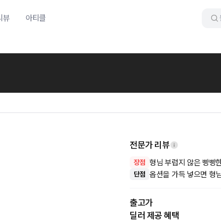
리뷰
아티클
전문가 리뷰
형님 부럽지 않은 빵빵
장점
옵션을 가득 넣으면 형
단점
출고가
딜러 제공 혜택