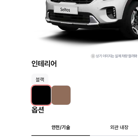
상기 이미지는 실제 차량 컬러와 
인테리어
블랙
옵션
안전/기술
외관 내장