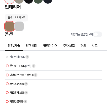
인테리어
올리브 브라운
옵션
지원하는 옵션만 보기
안전/기술
외관 내장
멀티미디어
주차 보조
편의
시트
컴바이너 HUD
윈드쉴드 HUD
(선택)
어댑티브 크루즈 컨트롤
크루즈 컨트롤
차로유지 보조
자동긴급제동