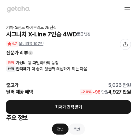
기아
쏘렌토 하이브리드
26
년식
시그니처 X-Line 7인승 4WD
등급 변경
오너리뷰
197
건
4.7
전문가 리뷰
가성비 왕 패밀리카의 등장
장점
싼타페가 더 좋지 않을까 의심하게 되는 마음
단점
출고가
5,026
만원
딜러 제공 혜택
4,927
만원
-
98
만원
-
2.0
%
최저가 견적 받기
주요 정보
전면
측면