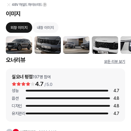
48V 마일드 하이브리드
이미지
외장 이미지
내장 이미지
오너리뷰
모든 리뷰 보기
실오너 평점
197
명 참여
4.7
/ 5.0
성능
4.7
옵션
4.8
디자인
4.8
유지관리
4.7