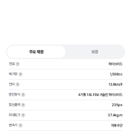
주요 제원
보증
연료
하이브리드
배기량
1,598cc
연비
13.8km/ℓ
엔진형식
4기통 1.6L 터보 가솔린 하이브리드
합산출력
235ps
최대토크
37.4kg.m
변속기
자동 6단