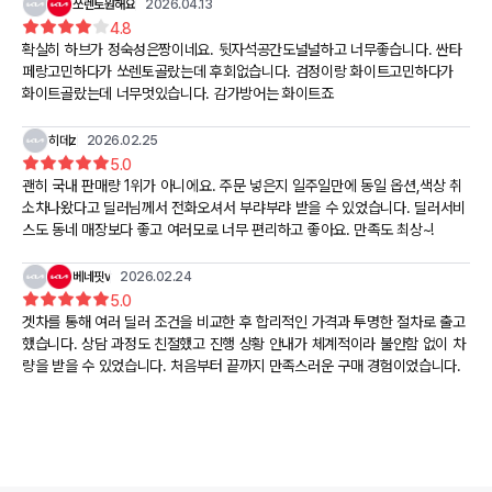
쏘렌토원해요
2026.04.13
4.8
확실히 하브가 정숙성은짱이네요. 뒷자석공간도널널하고 너무좋습니다. 싼타
페랑고민하다가 쏘렌토골랐는데 후회없습니다. 검정이랑 화이트고민하다가
화이트골랐는데 너무멋있습니다. 감가방어는 화이트죠
히데z
2026.02.25
5.0
괜히 국내 판매량 1위가 아니에요. 주문 넣은지 일주일만에 동일 옵션,색상 취
소차나왔다고 딜러님께서 전화오셔서 부랴부랴 받을 수 있었습니다. 딜러서비
스도 동네 매장보다 좋고 여러모로 너무 편리하고 좋아요. 만족도 최상~!
베네핏v
2026.02.24
5.0
겟차를 통해 여러 딜러 조건을 비교한 후 합리적인 가격과 투명한 절차로 출고
했습니다. 상담 과정도 친절했고 진행 상황 안내가 체계적이라 불안함 없이 차
량을 받을 수 있었습니다. 처음부터 끝까지 만족스러운 구매 경험이었습니다.