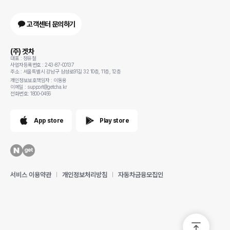
고객센터 문의하기
(주) 겟차
대표 : 정유철
사업자등록번호 : 243-87-00137
주소 : 서울특별시 강남구 삼성로91길 32 10층, 11층, 12층
개인정보보호책임자 : 이동용
이메일 : support@getcha.kr
전화번호: 1800-0456
App store
Play store
서비스 이용약관
개인정보처리방침
자동차금융모집인