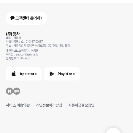
고객센터 문의하기
(주) 겟차
대표 : 정유철
사업자등록번호 : 243-87-00137
주소 : 서울특별시 강남구 삼성로91길 32 10층, 11층, 12층
개인정보보호책임자 : 이동용
이메일 : support@getcha.kr
전화번호: 1800-0456
App store
Play store
서비스 이용약관
개인정보처리방침
자동차금융모집인