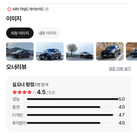
48V 마일드 하이브리드
이미지
외장 이미지
내장 이미지
오너리뷰
모든 리뷰 보기
실오너 평점
3
명 참여
4.5
/ 5.0
성능
5.0
옵션
4.0
디자인
4.7
유지관리
4.0