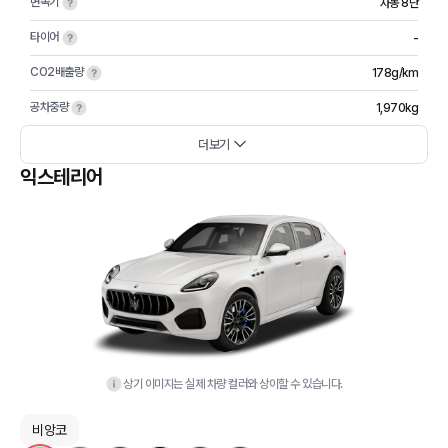
변속기
자동 8단
타이어
-
CO2배출량
178g/km
공차중량
1,970kg
더보기
익스테리어
상기 이미지는 실제 차량 컬러와 상이할 수 있습니다.
비앙코