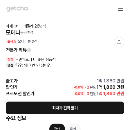
마세라티
그레칼레
26
년식
모데나
등급 변경
오너리뷰
3
건
4.5
전문가 리뷰
르반떼보다 더 좋은 상품성
장점
???: 왜 마칸 안 샀어?!
단점
출고가
1억 1,860
만원
할인가
1억 1,860
만원
-
0
만원
-
0.0
%
프로모션 할인가
1억 1,860
만원
-
0
만원
-
0.0
%
최저가 견적 받기
주요 정보
전면
측면