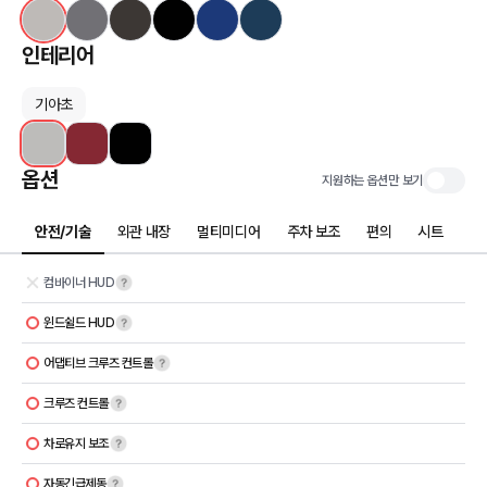
인테리어
기아초
옵션
지원하는 옵션만 보기
안전/기술
외관 내장
멀티미디어
주차 보조
편의
시트
컴바이너 HUD
윈드쉴드 HUD
어댑티브 크루즈 컨트롤
크루즈 컨트롤
차로유지 보조
자동긴급제동