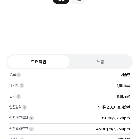
주요 제원
보증
연료
가솔린
배기량
1,995cc
연비
9.8km/ℓ
엔진형식
4기통 2.0L 터보 가솔린
엔진 최고출력
330ps/5,750rpm
엔진 최대토크
45.9kg·m/2,250rpm