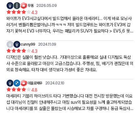
무동
2026.05.09
4.3
와이프가 EV3사고싶다에서 빌드업해서 올라온 마세라티... 이게 바로 모닝사
러가서 벤틀리뽑은썰아닙니까ㅋㅋㅋ 저의 빌드업루트는 와이프가 EV3에 갑
자기 꽃혀서 EV3 너무작다, 우리는 패밀리카 SUV가 필요하다 > EV5,6 못생
겼다, 근데 정 마음에들면 아쉽지만 이걸로 하자 > EGV70 무광 세레스블루
와 빵댕이에 꽃혀서 예.. 거의 확정될뻔하다가 와이프가 갑자기 차가작다고 느
cunny99
2024.11.09
낌(?) > 링컨 노틸러스 실내 웅장하고 예쁘다 근데 차가 너무크다+가솔린 세
4.3
금,유류비 부담 > 다시 EGV70로 와서 마음에 들긴하는데 사이즈에 비해 비
디자인은 실물이 훨씬 낫습니다. 기대이상으로 훌륭해요! 실내 디지털도 독삼
싼가격.. 풀옵이 9000 (보조금 300전후) > 그럴거면 마세라티 하나뽑을까
사 수준으로 올라왔고 마감이 고급스럽습니다. 주행성, 힘, 배기가 괜찮은데 의
라고 던졌다가 물어버렸습니다.. 최종적으로 고민했던 차량 3개의 보험비도 전
외로 정숙해요. 타차 대비 생각보다 가성비 좋은 차네요.
부 똑같이 160~170만원대라 선택이 수월했네요..!
데울로페우
2024.02.10
4.8
마세라티 기블리 하이브리드 타다 기변했습니다 대전 전시장 방문했는데 이요
섭 대리님이 친절히 안내해주시고 마침 suv의 필요성을 느껴 출고하게되었습
니다 마세라티를 또 살줄은 몰랐는데 시승해보고 차를 구경하니 동급 독삼사
보다 더 마음이가게 되었습니다 마세라티가 오랜만에 나온 신차 그레칼레로인
해 판매량도 포르쉐만큼 늘어나고 커뮤니티도 활성화가 되면 좋겠습니다