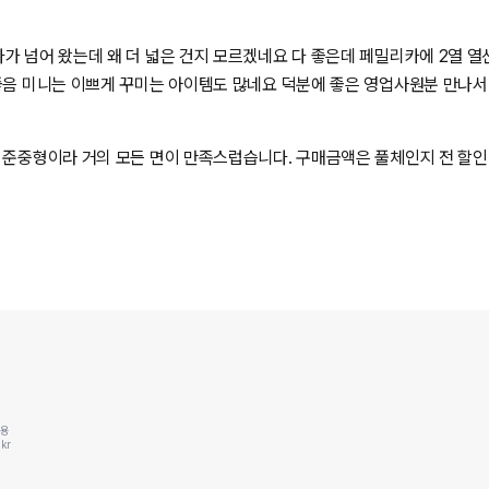
면 그래도 나름 생각했던 것보단 훨씬 괜찮다는 생각이 듭니다 음 개인적
가 넘어 왔는데 왜 더 넓은 건지 모르겠네요 다 좋은데 페밀리카에 2열 
 없었습니다 근데 그냥 정말 아무생각
좋음 미니는 이쁘게 꾸미는 아이템도 많네요 덕분에 좋은 영업사원분 만나서
에서 짱구눈빛 처럼 뭔가 별이 쏟아지더라구요 이러면 안되는데 하 아직 아
로 대품하고 교체 했어요
다 남자분들 와이프 데리고 미니전시장은 절대 가면 안됩니다! 큰일나요!
 준중형이라 거의 모든 면이 만족스럽습니다. 구매금액은 풀체인지 전 할인
동용
kr