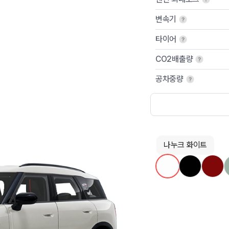
변속기
타이어
CO2배출량
공차중량
나누크 화이트