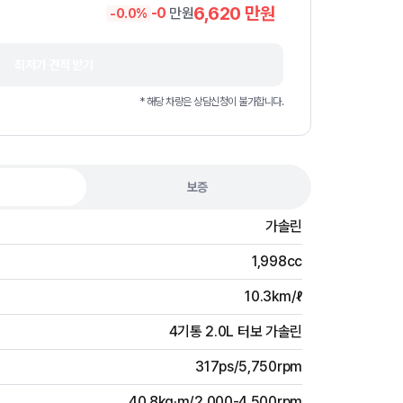
6,620
만원
-
0
만원
-
0.0
%
최저가 견적 받기
* 해당 차량은 상담신청이 불가합니다.
보증
가솔린
1,998cc
10.3km/ℓ
4기통 2.0L 터보 가솔린
317ps/5,750rpm
40.8kg·m/2,000-4,500rpm