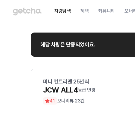
차량탐색
혜택
커뮤니티
오너
해당 차량은 단종되었어요.
미니
컨트리맨
25
년식
JCW ALL4
등급 변경
오너리뷰
23
건
4.1