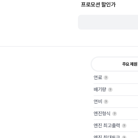
프로모션 할인가
주요 제원
연료
배기량
연비
엔진형식
엔진 최고출력
엔진 최대토크