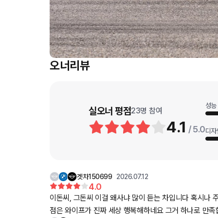
오너리뷰
성능
실오너 평점
23
명 참여
4.1
/ 5.0
디자
겟차150699
2026.07.12
4.0
이돈씨, 그돈씨 이걸 왜사냐 많이 듣는 차입니다 혹시나 주변 시선을 많이 신경쓰시는 분에게는 이 차를 추천드리고 싶지 않습니다 정신건강에 해로워요 그래도 하나 좋은
점은 와이프가 진짜 세상 행복해하네요 그거 하나로 만족합니다 (정신승리?) 차를 탈때마다 항상 웃고 있어요 저도 차 기다리는 시간까지 리뷰 정말 많이보면서 뭔가 기대