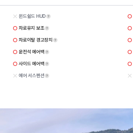
윈드쉴드 HUD
차로유지 보조
차로이탈 경고장치
운전석 에어백
사이드 에어백
에어 서스펜션