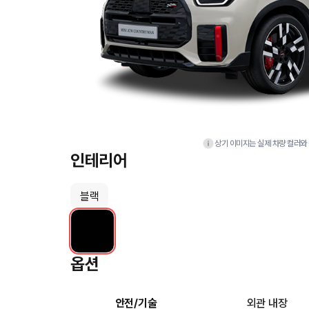
상기 이미지는 실제 차량 컬러와 
인테리어
블랙
옵션
안전/기술
외관 내장