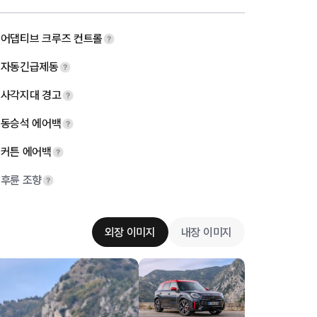
어댑티브 크루즈 컨트롤
자동긴급제동
사각지대 경고
동승석 에어백
커튼 에어백
후륜 조향
외장 이미지
내장 이미지