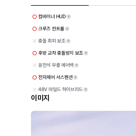
컴바이너 HUD
크루즈 컨트롤
충돌 회피 보조
후방 교차 충돌방지 보조
운전석 무릎 에어백
전자제어 서스펜션
48V 마일드 하이브리드
이미지