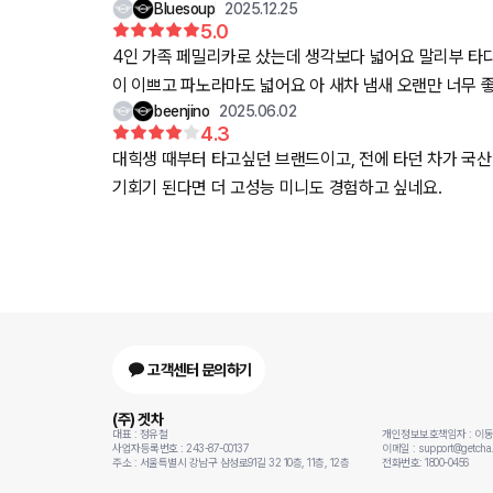
Bluesoup
2025.12.25
감이 생기더라구요? 코카트필링 미니만의 감성 등등 주변에서는 그돈씨 이돈씨 하는데 막상 타보
5.0
으로는 어린시절 막연하게 자동차를 운전한다고 하면 어떤 느낌일까 생각하잖아요? 그때 상상했던 차의 느낌이랄까요. 음 너무 어렵나 무튼 확실한건 즐거움을 주는 차인
4인 가족 페밀리카로 샀는데 생각보다 넓어요 말리부 타다
거 같아요 저도 운전하다보면 그냥 즐겁습니다 장난감을 타는 기분입니다 마지막으로 저희부부는 사실 자동차를 한대 더 살 계획이
이 이쁘고 파노라마도 넓어요 아 새차 냄새 오랜만 너무 
없이 미니전시장 왜갔는지 모르겟는데 가자마자 와이프 눈
beenjino
2025.06.02
도 받았습니다 타이어는 겨울이라 컨티넨탈 올웨더로 바
짐을 했는데 저도 모르게 계약서에 싸인을 하게 되었습니
4.3
대힉생 때부터 타고싶던 브랜드이고, 전에 타던 차가 국산
기회기 된다면 더 고성능 미니도 경험하고 싶네요.
고객센터 문의하기
(주) 겟차
대표 : 정유철
개인정보보호책임자 : 이
사업자등록번호 : 243-87-00137
이메일 : support@getcha.
주소 : 서울특별시 강남구 삼성로91길 32 10층, 11층, 12층
전화번호: 1800-0456