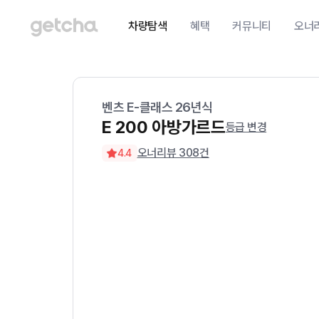
차량탐색
혜택
커뮤니티
오너
벤츠
E-클래스
26
년식
E 200 아방가르드
등급 변경
오너리뷰
308
건
4.4