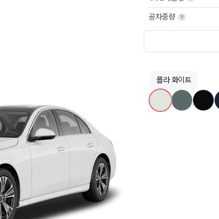
공차중량
폴라 화이트