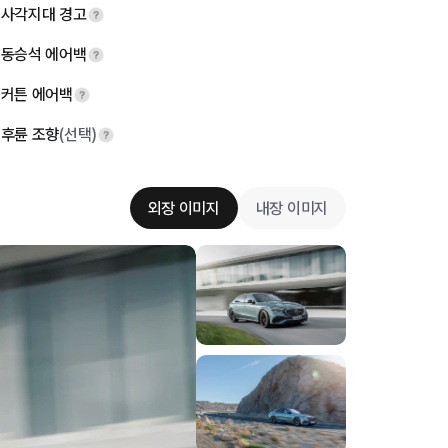
사각지대 경고
동승석 에어백
커튼 에어백
후륜 조향
(선택)
외장 이미지
내장 이미지