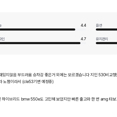
능
4.4
옵션
자인
4.7
유지관리
재밌지않음 부드러움 승차감 좋은거 외에는 모르겠습니다 지인 530비교했
 노잼이라서 (cle53기변 예정중)
 하이브리드 bmw 550e도 고민해 보았지만 빠른 출고와 한 번 amg 타