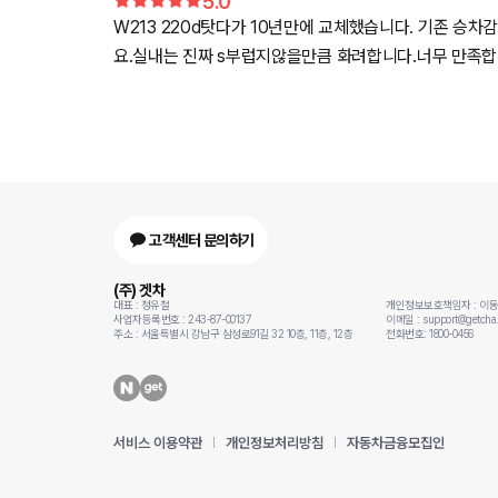
5.0
W213 220d탓다가 10년만에 교체했습니다. 기존 승
요.실내는 진짜 s부럽지않을만큼 화려합니다.너무 만족
고객센터 문의하기
(주) 겟차
대표 : 정유철
개인정보보호책임자 : 이
사업자등록번호 : 243-87-00137
이메일 : support@getcha.
주소 : 서울특별시 강남구 삼성로91길 32 10층, 11층, 12층
전화번호: 1800-0456
서비스 이용약관
개인정보처리방침
자동차금융모집인