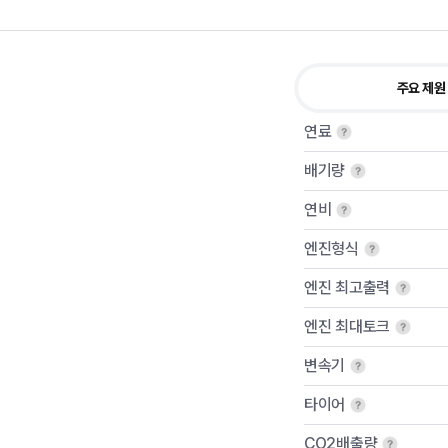
주요 제원
연료
배기량
연비
엔진형식
엔진 최고출력
엔진 최대토크
변속기
타이어
CO2배출량