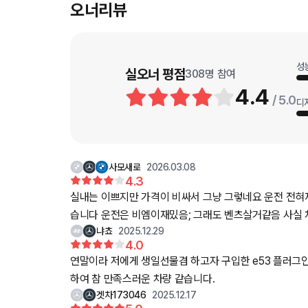
오너리뷰
성
실오너 평점
308
명 참여
4.4
/ 5.0
디
사모새로
2026.03.08
4.3
실내는 이쁘지만 가격이 비싸서 그냥 그렇네요 운전 전혀
습니다 운전은 비엠이재밌음; 그래도 벤츠살거같음 사실 차
냐쵸
2025.12.29
4.0
연말이라 저에게 생일선물겸 하고자 구입한 e53 플러그인
하여 참 만족스러운 차량 같습니다.
겟차173046
2025.12.17