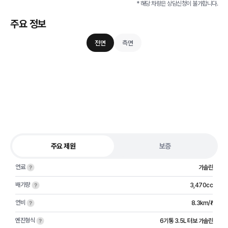
* 해당 차량은 상담신청이 불가합니다.
주요 정보
전면
측면
주요 제원
보증
연료
가솔린
배기량
3,470cc
연비
8.3km/ℓ
엔진형식
6기통 3.5L 터보 가솔린