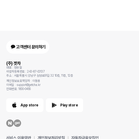
가 성우같더라구요 가격비교해도 제일 저렴했고 제일 친절하셨어요 제가 사업
하는사람이라 성격급하고 깐깐할수있는데 다맞춰주시고 일처리 신속해서 정
말 마음에 들었습니다 출고당일 서울에서 부산까지 직접오셔서 비닐도 같이 다
떼주고 가셨습니다 감동감동 출고 한달지나도 물어보는거 바로바로 대답해주
시고 너무 감사합니다! 일단 뭐 차는 하차감빼고는 모든면에서 베엠베보다 나
은것같아요 와이프는 대만족중 뒷자리도 넓어서 애들있으면 5시리즈나 E클이
랑 비교대상은 아닌것같아요 겟차 좋아요 김민철팀장님 더 좋아요
고객센터 문의하기
(주) 겟차
대표 : 정유철
사업자등록번호 : 243-87-00137
주소 : 서울특별시 강남구 삼성로91길 32 10층, 11층, 12층
개인정보보호책임자 : 이동용
이메일 : support@getcha.kr
전화번호: 1800-0456
App store
Play store
서비스 이용약관
개인정보처리방침
자동차금융모집인