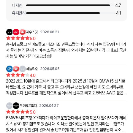
디자인
4.7
유지관리
4.1
제우스닷
2026.06.21
5.0
승차감도좋고 연비도좋고 아조아조 만족스럽습니다 역시 차는 집팔공!! 어디가
서 꿀리는 집팔공!! 연비는 소름인 집팔공!! 외제차는 20년전가격 그대로!! 국산
차는 빚마냥 가격이고공상승!!!
하늘우수
2026.05.05
4.0
2022년도 10월에 출고해서 타고다니다가 2025년 10월에 BMW i5 신차로
바꿨는데, 요 근래 가족 차 출고 후 오너리뷰 쓰는김에 예전 차도 오너리뷰로
작성합니다 선루프를 개인적으로 싫어해서 선루프 빼고 2.5터보 AWD 풀옵션
으로 출고했습니다 3년간 운행하면서 적당한 하차감에 프리뷰전자제어서스 승
차감에 만족하며 탔습니다. 다만 80키로속도 이상으로 달리지 않으면 개똥이
두려움은없다
2026.04.27
되는 연비에 BMW에 후륜만 에어서스지만 에어서스차량으로 바꾼뒤에서야
5.0
알게된 미세한 승차감 차이와 밟아도 안나가는거였다는 부분이 기억에 남네요.
BMW5시리즈랑 X7타다가 와이프운전한다해서 좀더작은차 알아보다가 제네
시스 g80 장기렌트로 왔습니다. 여러곳 알아봤는데 일단 겟차라는 브랜드가
있어서 사기당할일이 없어서 좋았구요(장기렌트처음) 김민철팀장님이 목소리