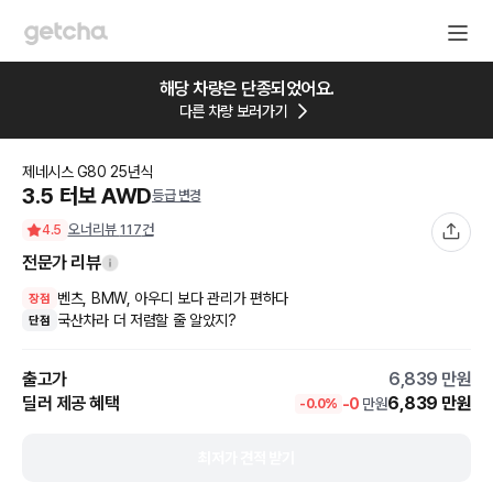
해당 차량은 단종되었어요.
다른 차량 보러가기
제네시스
G80
25
년식
3.5 터보 AWD
등급 변경
오너리뷰
117
건
4.5
전문가 리뷰
벤츠, BMW, 아우디 보다 관리가 편하다
장점
국산차라 더 저렴할 줄 알았지?
단점
출고가
6,839
만원
딜러 제공 혜택
6,839
만원
-
0
만원
-
0.0
%
최저가 견적 받기