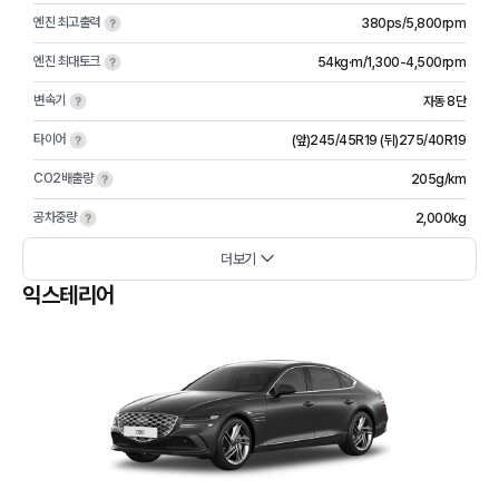
엔진 최고출력
380ps/5,800rpm
엔진 최대토크
54kg·m/1,300-4,500rpm
변속기
자동 8단
타이어
(앞)245/45R19 (뒤)275/40R19
CO2배출량
205g/km
공차중량
2,000kg
더보기
익스테리어