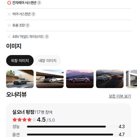
전자제어 서스펜션
에어 서스펜션
후륜 조향
48V 마일드 하이브리드
이미지
외장 이미지
내장 이미지
오너리뷰
모든 리뷰 보기
실오너 평점
117
명 참여
4.5
/ 5.0
성능
4.3
옵션
4.7