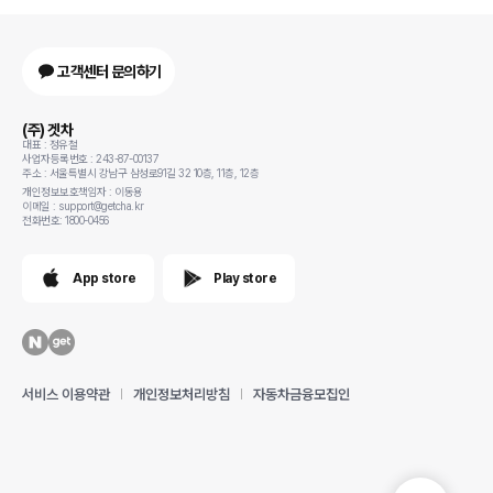
고객센터 문의하기
(주) 겟차
대표 : 정유철
사업자등록번호 : 243-87-00137
주소 : 서울특별시 강남구 삼성로91길 32 10층, 11층, 12층
개인정보보호책임자 : 이동용
이메일 : support@getcha.kr
전화번호: 1800-0456
App store
Play store
서비스 이용약관
개인정보처리방침
자동차금융모집인