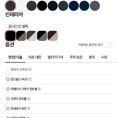
인테리어
옵시디언 블랙
옵션
지원하는 옵션만 보기
안전/기술
외관 내장
멀티미디어
주차 보조
편의
시트
컴바이너 HUD
윈드쉴드 HUD
어댑티브 크루즈 컨트롤
크루즈 컨트롤
차로유지 보조