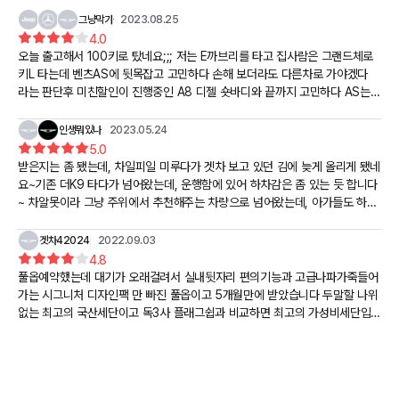
그냥막가
2023.08.25
4.0
오늘 출고해서 100키로 탔네요;;; 저는 E까브리를 타고 집사람은 그랜드체로
키L 타는데 벤츠AS에 뒷목잡고 고민하다 손해 보더라도 다른차로 가야겠다
라는 판단후 미친할인이 진행중인 A8 디젤 숏바디와 끝까지 고민하다 AS는
아우디도 평이 안좋아서 지구공으로 왔네요 오늘 예약후 5주만에 일정 잡은
벤츠센터 다녀왔는데 워런티 남았는데 SCR(요소수계통)쪽 부품이 없다고....
인생뭐있나
2023.05.24
전국이 아닌 전세계에 그 부품이 없다고ㅋㅋㅋ또 기다리래요ㅋㅋ1~2달 걸린
5.0
다구요 약450키로 운행후 시동불가 문구 뜨는데 정비완료후 매각하는게 맞다
받은지는 좀 됐는데, 차일피일 미루다가 겟차 보고 있던 김에 늦게 올리게 됐네
고 생각이 들어서 처분을 아직 못했습니다ㅠㅠ 매각전 까지는 키링에 차키를
요~기존 더K9 타다가 넘어왔는데, 운행함에 있어 하차감은 좀 있는 듯 합니다
세개 달고 다니겠습니다ㅋㅋ 에어서스 .후륜조향.다른 기타 옵션들도추가 생각
~ 차알못이라 그냥 주위에서 추천해주는 차량으로 넘어왔는데, 아가들도 하차
을 해봤는데 거의 저 혼자 타는 차량이고 식구들이랑 다닐때는 집사람 그랜드
감이 있어 보이는지 세컨카 카니발로 등교시키거나 했는데... 흠~ G90 을 타
체로키L로 다니는데...금액을 더 올려 옵션을 풍부하게 타기에는 조심스러웠네
려고 하네요~^^ 보통 거래처 방문이나 라운딩 나갈 때나 타고 다니고, 그 외에
겟차42024
2022.09.03
요...는 개뿔 ㅠ 총알이 부족했습니닼ㅋㅋㅋㅋ 실 구매가는 조건차.재고차가 아
는 박아두고 있습니다~ 와이프 보고 타고 다니라고 하니, 자기 차는 따로 알아
4.8
니라 납기 들어간 차량으로 재구매 할인.외제차보유자 할인.캐쉬백.지구공8월
본다고... ㅡㅡ;;
풀옵예약했는데 대기가 오래걸려서 실내뒷자리 편의기능과 고급나파가죽들어
할인.계약해지자 할인등 합치니까 300만원이 빠지더라구요ㅎㅎ그래서 실 구
가는 시그니처 디자인팩 만 빠진 풀옵이고 5개월만에 받았습니다 두말할 나위
매가는 1억2백 으로 가성비 출고 했습니다
없는 최고의 국산세단이고 독3사 플래그쉽과 비교하면 최고의 가성비세단입니
다