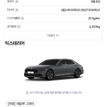
변속기
자동 8단
타이어
(앞)245/45R20 (뒤)275/40R20
CO2배출량
203g/km
공차중량
2,250kg
더보기
익스테리어
상기 이미지는 실제 차량 컬러와 상이할 수 있습니다.
[무광] 마칼루 그레이