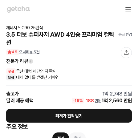
제네시스
G90
25
년식
3.5 터보 슈퍼차저 AWD 4인승 프리미엄 컬렉
등급 변경
션
오너리뷰
5
건
4.5
전문가 리뷰
국산 대형 세단의 자존심
장점
대체 얼마를 받겠단 거야?
단점
출고가
1억 2,748
만원
딜러 제공 혜택
1억 2,560
만원
-
188
만원
-
1.5
%
최저가 견적 받기
주요 정보