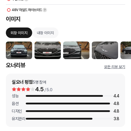
48V 마일드 하이브리드
이미지
외장 이미지
내장 이미지
오너리뷰
모든 리뷰 보기
실오너 평점
5
명 참여
4.5
/ 5.0
성능
4.4
옵션
4.8
디자인
4.8
유지관리
3.8