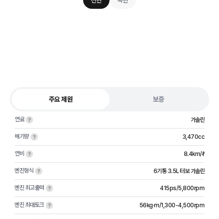
전면
측면
주요 제원
보증
연료
가솔린
배기량
3,470cc
연비
8.4km/ℓ
엔진형식
6기통 3.5L 터보 가솔린
엔진 최고출력
415ps/5,800rpm
엔진 최대토크
56kg·m/1,300-4,500rpm